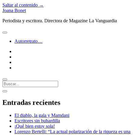
Saltar al contenido →
Joana Bonet
Periodista y escritora. Directora de Magazine La Vanguardia
abrir
menú
Autorretrato…
twitter
facebook
instagram
linkedin
Buscar
Barra
abrir
lateral
barra
Entradas recientes
lateral
El diablo, la gala y Mamdani
Escritores sin buhardilla
¡Qué bien estoy sola!
Lorenzo Bertelli: “La actual polarización de la riqueza es una