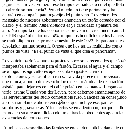
¿Quién se atreve a vulnerar ese tiempo desmadejado en el que flota
un aire de somnolencia? Pero el miedo no tiene perímetro y ha
entrado en campaña para regocijo del putinismo. Los reiterados
mensajes de nuestros gobernantes anuncian un otoño cargado por el
diablo, y el término
vulnerabilidad
es ya candidato a palabra del
año. No importa que los economistas prevean un crecimiento anual
del PIB español en torno al 4%, ni que los beneficios de los bancos
se multipliquen en el primer semestre de este 2022. El panorama es
desolador, aunque sostenía Ortega que hay tantas realidades como
puntos de vista. “Es el punto de vista el que crea el panorama”.
Los vaticinios de los nuevos profetas poco se parecen a los que José
interpretaba sabiamente para el faraón. Escasea el agua y el campo
se ahoga: los agricultores apenas cubren gastos, cierran
explotaciones y se sacrifican reses. La vida parece más provisional
que nunca, a punto de desenchufarse de su máquina de respiración
asistida para dejarnos con el cable pelado en las manos. Llegamos
tarde, asume Ursula von der Leyen, pero debemos emanciparnos de
las servidumbres del sucio combustible ruso. Sánchez ha conseguido
aprobar su plan de ahorro energético, que incluye escaparates
sombríos y guayaberas. Y los necios se envalentonan, porque nadie
manda en su aire acondicionado, mientras los obedientes agotan las
existencias de termostatos.
En mi paseo vespertino las farolas se encienden anticipadamente en