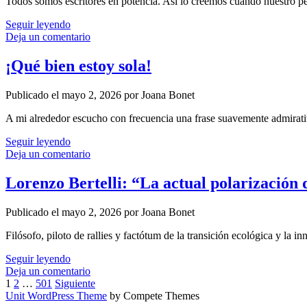
Todos somos escritores en potencia. Así lo creemos cuando nuestro pen
Escritores
Seguir leyendo
sin
Deja un comentario
buhardilla
¡Qué bien estoy sola!
Publicado el mayo 2, 2026 por Joana Bonet
A mi alrededor escucho con frecuencia una frase suavemente admirati
¡Qué
Seguir leyendo
bien
Deja un comentario
estoy
sola!
Lorenzo Bertelli: “La actual polarización 
Publicado el mayo 2, 2026 por Joana Bonet
Filósofo, piloto de rallies y factótum de la transición ecológica y la
Lorenzo
Seguir leyendo
Bertelli:
Deja un comentario
Paginación
“La
1
2
…
501
Siguiente
actual
Unit WordPress Theme
by Compete Themes
de