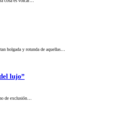
tra cosa es volcar…
 tan holgada y rotunda de aquellas…
del lujo”
nimo de exclusión…