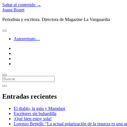
Saltar al contenido →
Joana Bonet
Periodista y escritora. Directora de Magazine La Vanguardia
abrir
menú
Autorretrato…
twitter
facebook
instagram
linkedin
Buscar
Barra
abrir
lateral
barra
Entradas recientes
lateral
El diablo, la gala y Mamdani
Escritores sin buhardilla
¡Qué bien estoy sola!
Lorenzo Bertelli: “La actual polarización de la riqueza es una a