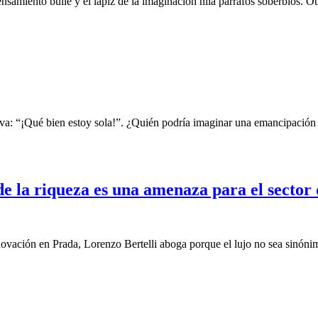
samiento bulle y el lápiz de la imaginación hila párrafos soberbios. O
va: “¡Qué bien estoy sola!”. ¿Quién podría imaginar una emancipación
de la riqueza es una amenaza para el sector 
 innovación en Prada, Lorenzo Bertelli aboga porque el lujo no sea sinó