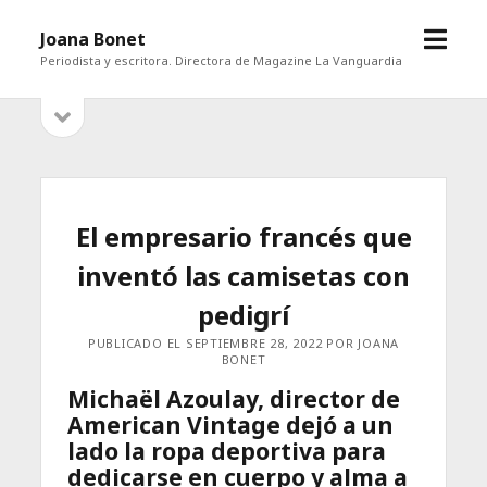
abrir
Joana Bonet
menú
Periodista y escritora. Directora de Magazine La Vanguardia
abrir
Barra
barra
lateral
lateral
El empresario francés que
inventó las camisetas con
pedigrí
PUBLICADO EL SEPTIEMBRE 28, 2022 POR JOANA
BONET
Michaël Azoulay, director de
American Vintage dejó a un
lado la ropa deportiva para
dedicarse en cuerpo y alma a