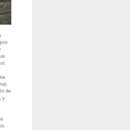
n
gios
w
las
ol.
ima
na).
ón de
, y
da
os