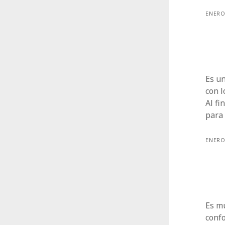
ENERO
Es un
con 
Al fi
para 
ENERO
Es m
confo