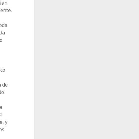
bían
ente.
moda
nda
no
a
ico
n de
do
a
ra
e, y
os