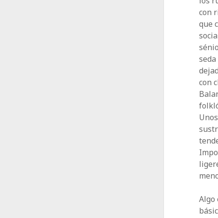
los r
con r
que c
socia
sénio
seda 
dejad
con c
Balan
folkl
Unos 
sustr
tende
Impo
liger
meno
Algo 
básic