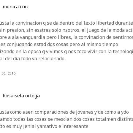
monica ruiz
sta la convinacion q se da dentro del texto libertad durant
sin presion, sin esstres solo nsotros, el juego de la moda ac
re a ala vanguardia pero libres, la convinacion de sentirno
nes conjugando estad dos cosas pero al mismo tiempo
izando en la epoca q vivimos q nos toco vivir con la tecnolog
nal del dia todo va relacionado.
 30, 2015
Rosaisela ortega
usta como asen comparaciones de jovenes y de como a ydo
amdo todas las cosas se mesclan dos cosas totalmen distint
xto es muy jenial yamativo e interesante