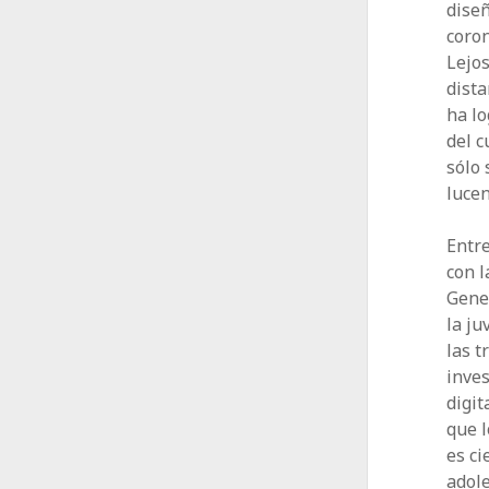
diseñ
coron
Lejos
dista
ha lo
del c
sólo 
lucen
Entre
con l
Gener
la ju
las t
inves
digit
que l
es ci
adole