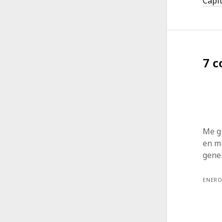
Capit
7 
Me g
en m
gener
ENERO