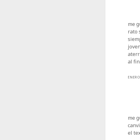
me gu
rato 
siemp
jove
aterr
al fi
ENERO
me g
canvi
el te