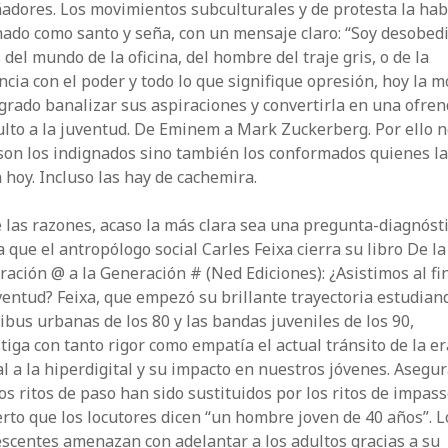
adores. Los movimientos subculturales y de protesta la ha
ado como santo y seña, con un mensaje claro: “Soy desobedi
 del mundo de la oficina, del hombre del traje gris, o de la
ncia con el poder y todo lo que signifique opresión, hoy la 
grado banalizar sus aspiraciones y convertirla en una ofre
ulto a la juventud. De Eminem a Mark Zuckerberg. Por ello 
son los indignados sino también los conformados quienes l
 hoy. Incluso las hay de cachemira.
 las razones, acaso la más clara sea una pregunta-diagnóst
a que el antropólogo social Carles Feixa cierra su libro De la
ación @ a la Generación # (Ned Ediciones): ¿Asistimos al fi
ventud? Feixa, que empezó su brillante trayectoria estudian
ribus urbanas de los 80 y las bandas juveniles de los 90,
tiga con tanto rigor como empatía el actual tránsito de la er
al a la hiperdigital y su impacto en nuestros jóvenes. Asegu
os ritos de paso han sido sustituidos por los ritos de impass
erto que los locutores dicen “un hombre joven de 40 años”. L
scentes amenazan con adelantar a los adultos gracias a su