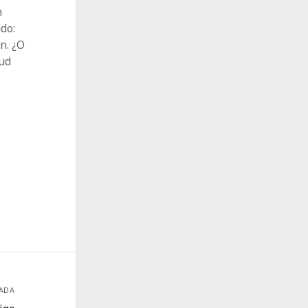
n
do:
n. ¿O
tud
RADA