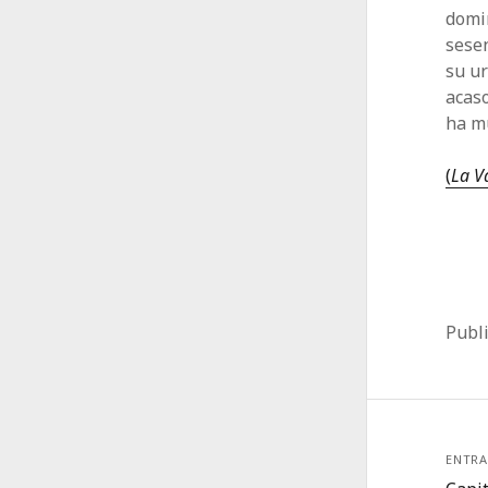
domin
sesen
su ur
acaso
ha mu
(
La V
Publ
ENTRA