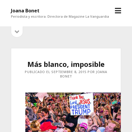
abrir
Joana Bonet
menú
Periodista y escritora. Directora de Magazine La Vanguardia
abrir
Barra
barra
lateral
lateral
Más blanco, imposible
PUBLICADO EL SEPTIEMBRE 8, 2015 POR JOANA
BONET