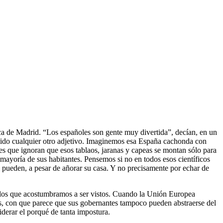
ica de Madrid. “Los españoles son gente muy divertida”, decían, en un
venido cualquier otro adjetivo. Imaginemos esa España cachonda con
es que ignoran que esos tablaos, jaranas y capeas se montan sólo para
 mayoría de sus habitantes. Pensemos si no en todos esos científicos
 pueden, a pesar de añorar su casa. Y no precisamente por echar de
n los que acostumbramos a ser vistos. Cuando la Unión Europea
más, con que parece que sus gobernantes tampoco pueden abstraerse del
iderar el porqué de tanta impostura.