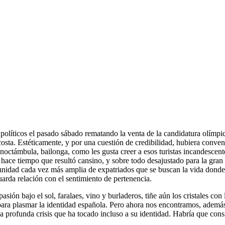
 políticos el pasado sábado rematando la venta de la candidatura olímp
 costa. Estéticamente, y por una cuestión de credibilidad, hubiera con
noctámbula, bailonga, como les gusta creer a esos turistas incandescent
 hace tiempo que resultó cansino, y sobre todo desajustado para la gran
munidad cada vez más amplia de expatriados que se buscan la vida donde
arda relación con el sentimiento de pertenencia.
ón bajo el sol, faralaes, vino y burladeros, tiñe aún los cristales co
ro para plasmar la identidad española. Pero ahora nos encontramos, ade
a profunda crisis que ha tocado incluso a su identidad. Habría que cons