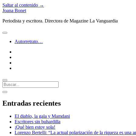
Saltar al contenido →
Joana Bonet
Periodista y escritora. Directora de Magazine La Vanguardia
abrir
menú
Autorretrato…
twitter
facebook
instagram
linkedin
Buscar
Barra
abrir
lateral
barra
Entradas recientes
lateral
El diablo, la gala y Mamdani
Escritores sin buhardilla
¡Qué bien estoy sola!
Lorenzo Bertelli: “La actual polarización de la riqueza es una a