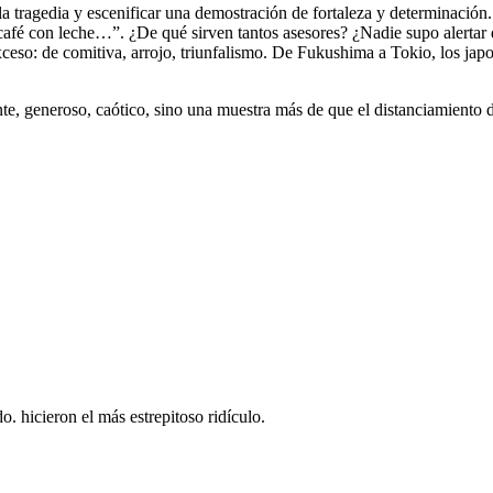
 la tragedia y escenificar una demostración de fortaleza y determinació
 café con leche…”. ¿De qué sirven tantos asesores? ¿Nadie supo alertar 
exceso: de comitiva, arrojo, triunfalismo. De Fukushima a Tokio, los ja
ante, generoso, caótico, sino una muestra más de que el distanciamiento d
 hicieron el más estrepitoso ridículo.