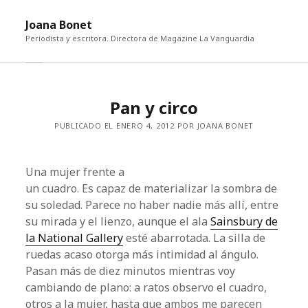
abri
Joana Bonet
me
Periodista y escritora. Directora de Magazine La Vanguardia
abrir
Barra
barra
lateral
lateral
Pan y circo
PUBLICADO EL ENERO 4, 2012 POR JOANA BONET
Una mujer frente a
un cuadro. Es capaz de materializar la sombra de
su soledad. Parece no haber nadie más allí, entre
su mirada y el lienzo, aunque el ala
Sainsbury de
la National Gallery
esté abarrotada. La silla de
ruedas acaso otorga más intimidad al ángulo.
Pasan más de diez minutos mientras voy
cambiando de plano: a ratos observo el cuadro,
otros a la mujer, hasta que ambos me parecen