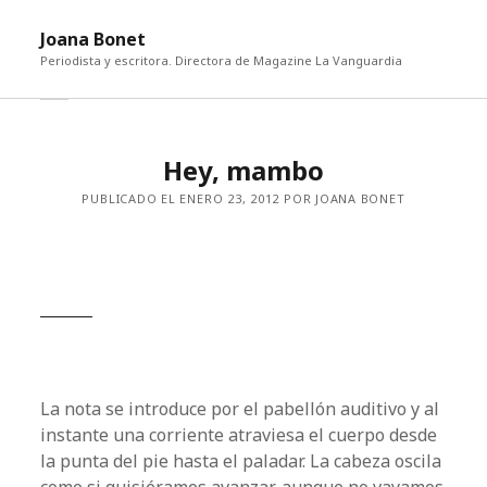
abri
Joana Bonet
me
Periodista y escritora. Directora de Magazine La Vanguardia
abrir
Barra
barra
lateral
lateral
Hey, mambo
PUBLICADO EL ENERO 23, 2012 POR JOANA BONET
La nota se introduce por el pabellón auditivo y al
instante una corriente atraviesa el cuerpo desde
la punta del pie hasta el paladar. La cabeza oscila