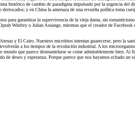
clima histórico de cambio de paradigma impulsado por la urgencia del 
o derrocados; y en China la amenaza de una revuelta política toma cuer
inos para garantizar la supervivencia de la vieja dama, sin romanticis
, Oprah Winfrey o Julian Assange, mientras que el creador de Facebook o
enas y El Cairo. Nuestros microbios intentan guarecerse, pero la sanida
evolverán a los tiempos de la revolución industrial. A los microorganis
te mundo que parece desmantelarse se come admirablemente bien. Al fin y
cado de deseo y esperanza. Porque parece que nos hayamos echado un sig