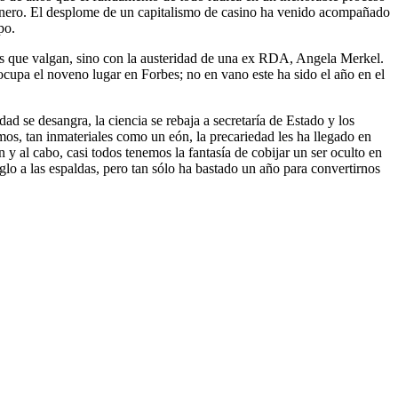
dinero. El desplome de un capitalismo de casino ha venido acompañado
po.
mos que valgan, sino con la austeridad de una ex RDA, Angela Merkel.
cupa el noveno lugar en Forbes; no en vano este ha sido el año en el
d se desangra, la ciencia se rebaja a secretaría de Estado y los
mos, tan inmateriales como un eón, la precariedad les ha llegado en
 al cabo, casi todos tenemos la fantasía de cobijar un ser oculto en
lo a las espaldas, pero tan sólo ha bastado un año para convertirnos