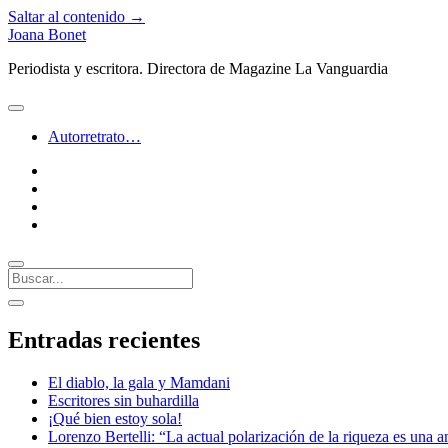
Saltar al contenido →
Joana Bonet
Periodista y escritora. Directora de Magazine La Vanguardia
abrir
menú
Autorretrato…
twitter
facebook
instagram
linkedin
Buscar
Barra
abrir
lateral
barra
Entradas recientes
lateral
El diablo, la gala y Mamdani
Escritores sin buhardilla
¡Qué bien estoy sola!
Lorenzo Bertelli: “La actual polarización de la riqueza es una a