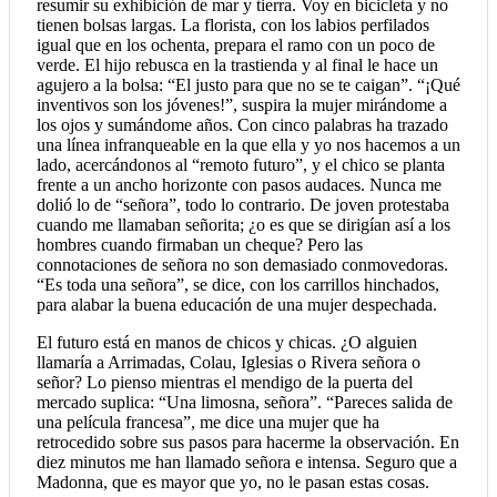
resumir su exhibición de mar y tierra. Voy en bicicleta y no
tienen bolsas largas. La florista, con los labios perfilados
igual que en los ochenta, prepara el ramo con un poco de
verde. El hijo rebusca en la trastienda y al final le hace un
agujero a la bolsa: “El justo para que no se te caigan”. “¡Qué
inventivos son los jóvenes!”, suspira la mujer mirándome a
los ojos y sumándome años. Con cinco palabras ha trazado
una línea infranqueable en la que ella y yo nos hacemos a un
lado, acercándonos al “remoto futuro”, y el chico se planta
frente a un ancho horizonte con pasos audaces. Nunca me
dolió lo de “señora”, todo lo contrario. De joven protestaba
cuando me llamaban señorita; ¿o es que se dirigían así a los
hombres cuando firmaban un cheque? Pero las
connotaciones de señora no son demasiado conmovedoras.
“Es toda una señora”, se dice, con los carrillos hinchados,
para alabar la buena educación de una mujer despechada.
El futuro está en manos de chicos y chicas. ¿O alguien
llamaría a Arrimadas, Colau, Iglesias o Rivera señora o
señor? Lo pienso mientras el mendigo de la puerta del
mercado suplica: “Una limosna, señora”. “Pareces salida de
una película francesa”, me dice una mujer que ha
retrocedido sobre sus pasos para hacerme la observación. En
diez minutos me han llamado señora e intensa. Seguro que a
Madonna, que es mayor que yo, no le pasan estas cosas.