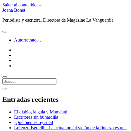
Saltar al contenido →
Joana Bonet
Periodista y escritora. Directora de Magazine La Vanguardia
abrir
menú
Autorretrato…
twitter
facebook
instagram
linkedin
Buscar
Barra
abrir
lateral
barra
Entradas recientes
lateral
El diablo, la gala y Mamdani
Escritores sin buhardilla
¡Qué bien estoy sola!
Lorenzo Bertelli: “La actual polarización de la riqueza es una