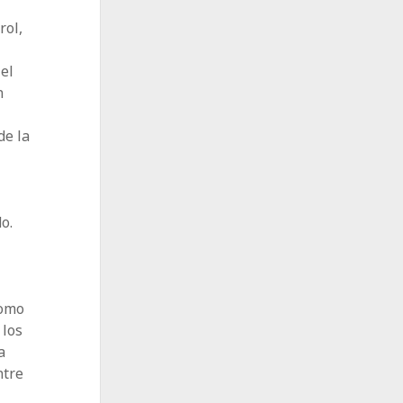
rol,
 el
n
de la
o.
como
 los
a
ntre