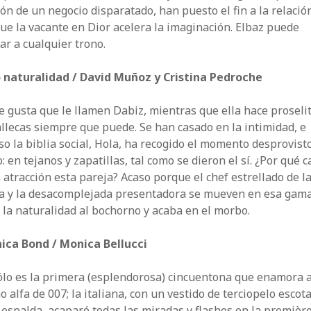
ón de un negocio disparatado, han puesto el fin a la relación
e la vacante en Dior acelera la imaginación. Elbaz puede
ar a cualquier trono.
 naturalidad / David Muñoz y Cristina Pedroche
le gusta que le llamen Dabiz, mientras que ella hace proseli
llecas siempre que puede. Se han casado en la intimidad, e
so la biblia social, Hola, ha recogido el momento desprovist
: en tejanos y zapatillas, tal como se dieron el sí. ¿Por qué 
 atracción esta pareja? Acaso porque el chef estrellado de l
ta y la desacomplejada presentadora se mueven en esa gam
 la naturalidad al bochorno y acaba en el morbo.
hica Bond / Monica Bellucci
ólo es la primera (esplendorosa) cincuentona que enamora a
 alfa de 007; la italiana, con un vestido de terciopelo escot
 espalda, acaparó todas las miradas y flashes en la premièr