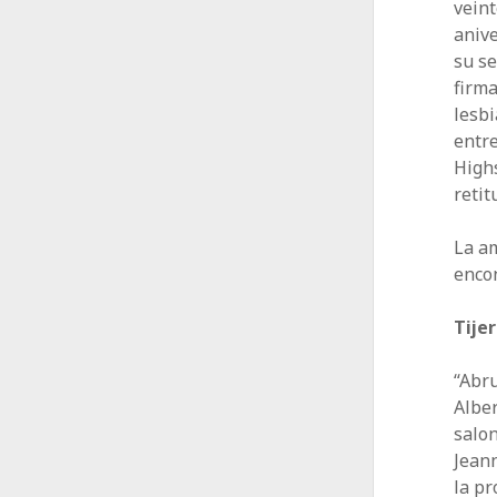
veint
anive
su se
firma
lesbi
entre
Highs
retit
La a
encon
Tijer
“Abru
Alber
salon
Jeann
la pr