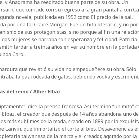
e, y Anagrama ha reeditado buena parte de su obra. Un
rsario que coincide con su regreso a la gran pantalla con Ca
gunda novela, publicada en 1952 como El precio de la sal,
da por una tal Claire Morgan. Fue un hito literario, y no por
anismo de sus protagonistas, sino porque al fin una relació
 dos mujeres se narraba con esperanza y felicidad. Patricia
mith tardaría treinta años en ver su nombre en la portada 
ulada Carol.
margura que revistió su vida no empequeñece su obra. Sólo
traba la paz rodeada de gatos, bebiendo vodka y escribiend
as del reino / Alber Elbaz
ptamente”, dice la prensa francesa. Así terminó “un mito” 
 Elbaz, el creador que después de 14 años abandona uno de
es más sublimes de la moda, creado en 1889 por la exquisit
e Lanvin, que inmortalizó el corte al bies. Desavenencias e
opietaria taiwanesa de la marca y el creador, agotado por la