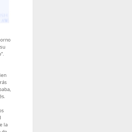
horno
 su
”.
ien
rás
baba,
és.
os
l
e la
 de