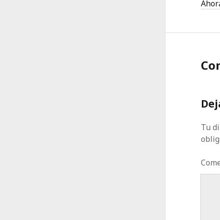
Ahora
Co
Dej
Tu di
obli
Come