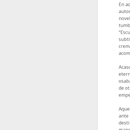
En aq
autor
novel
tumb
“Escu
subt
crema
acom
Acas
eter
osab
de ot
empez
Aquel
ante 
desti
mano