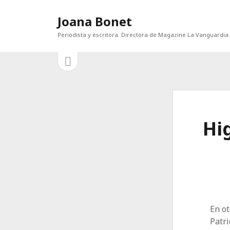
Joana Bonet
Periodista y escritora. Directora de Magazine La Vanguardia
abrir
Barra
barra
lateral
lateral
ENTRADAS RECIENTES
CATEG
Categor
El diablo, la gala y Mamdani
Escritores sin buhardilla
¡Qué bien estoy sola!
Hi
Lorenzo Bertelli: “La actual polarización de
la riqueza es una amenaza para el sector
del lujo”
Un mundo que odia
En o
Patri