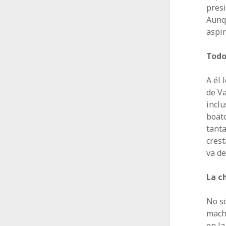
presi
Aunqu
aspir
Todo
A él 
de Va
inclu
boato
tanta
cres
va de
La c
No s
macho
en la