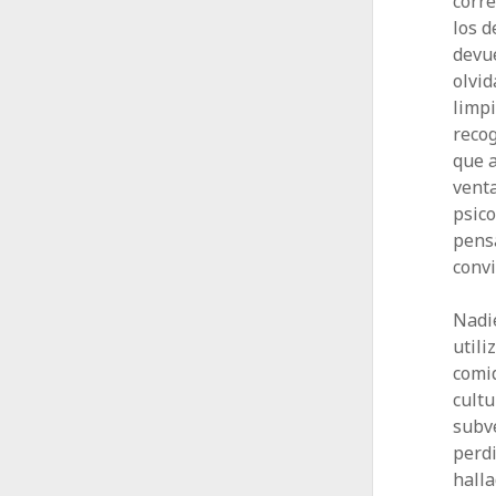
corre
los d
devue
olvid
limpi
recog
que a
venta
psico
pensa
convi
Nadi
utili
comid
cultu
subve
perdi
halla