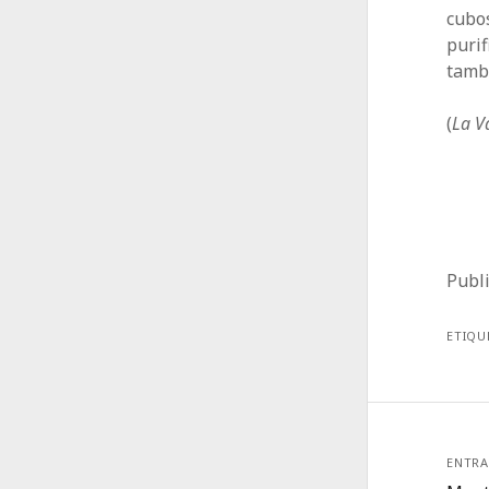
cubo
purif
tambi
(
La V
Publ
ETIQU
ENTRA