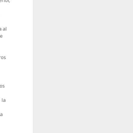
rior,
e
a al
de
ros
mos
 la
ha