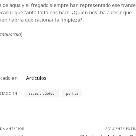
s de agua y el fregado siempre han representado ese trance
icador que tanta falta nos hace. ¿Quién nos iba a decir que
én habría que racionar la limpieza?
anguardia
)
icado en
Artículos
ETADO EN
espacio público
política
DA ANTERIOR
SIGUIENTE ENT