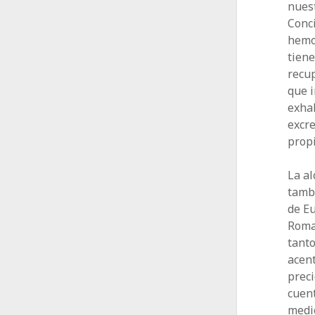
nuest
Conci
hemos
tien
recup
que i
exha
excre
propi
La al
tambi
de Eu
Roma
tanto
acent
prec
cuent
medi