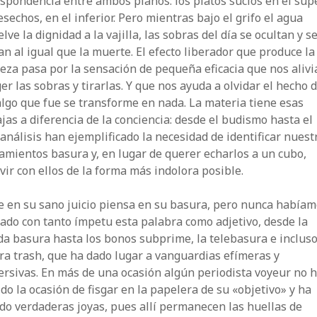
spondencia entre ambos planos: los platos sucios en el supe
esechos, en el inferior. Pero mientras bajo el grifo el agua
lve la dignidad a la vajilla, las sobras del día se ocultan y s
an al igual que la muerte. El efecto liberador que produce la
eza pasa por la sensación de pequeña eficacia que nos alivi
er las sobras y tirarlas. Y que nos ayuda a olvidar el hecho 
lgo que fue se transforme en nada. La materia tiene esas
jas a diferencia de la conciencia: desde el budismo hasta el
análisis han ejemplificado la necesidad de identificar nuest
mientos basura y, en lugar de querer echarlos a un cubo,
vir con ellos de la forma más indolora posible.
e en su sano juicio piensa en su basura, pero nunca había
zado con tanto ímpetu esta palabra como adjetivo, desde la
a basura hasta los bonos subprime, la telebasura e incluso
ra trash, que ha dado lugar a vanguardias efímeras y
rsivas. En más de una ocasión algún periodista voyeur no 
do la ocasión de fisgar en la papelera de su «objetivo» y ha
do verdaderas joyas, pues allí permanecen las huellas de