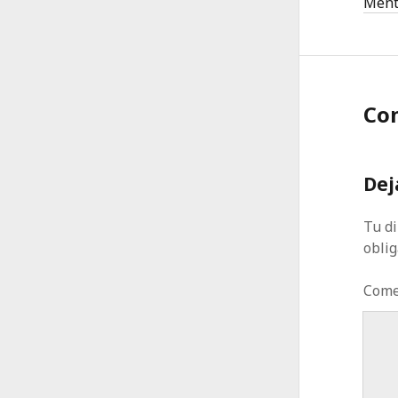
Ment
Co
Dej
Tu di
obli
Come