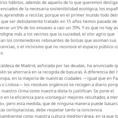
ros hábitos, además de aquello de lo que queremos desliga
enciados de la necesaria sostenibilidad ecológica, los espa
 aprendido a reciclar, porque en el primer mundo todo detr
e que ser debidamente tratado: en 15 años hemos pasado de
erar un 5% de los envases a casi un 70%. Y es que no hay a
ndigne más a los vecinos que la suciedad, el olor agrio que
lan los contenedores rebosantes de bolsas que asoman sus
cencias, o el incivismo que no reconoce el espacio público 
o.
caldesa de Madrid, asfixiada por las deudas, ha anunciado q
én se ahorrará en la recogida de basuras. A diferencia del 
ropa, en la mayoría de nuestras ciudades —igual que en Par
 o Lisboa— los residuos orgánicos se recogen a diario porq
 nuestro clima como nuestra dieta lo justifican. Se pone el
o en la eficiencia para «conseguir mejores resultados a me
io», pero esta medida, que de ninguna manera puede basars
as cortoplacistas, debe respetar tanto la conciencia
oambiental como nuestra cultura mediterránea, en la que l