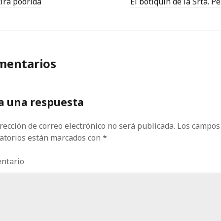
ira podrida
El botiquín de la Srta. P
mentarios
a una respuesta
rección de correo electrónico no será publicada.
Los campos
gatorios están marcados con
*
ntario