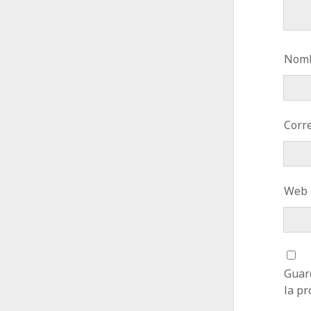
Nomb
Corre
Web
Guar
la p