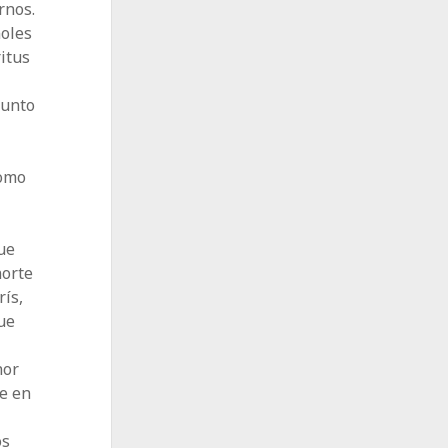
rnos.
ñoles
itus
sunto
como
ue
norte
ís,
ue
nor
e en
os