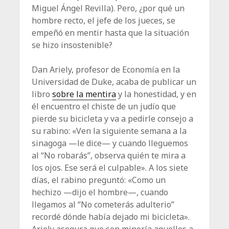
Miguel Ángel Revilla). Pero, ¿por qué un
hombre recto, el jefe de los jueces, se
empeñó en mentir hasta que la situación
se hizo insostenible?
Dan Ariely, profesor de Economía en la
Universidad de Duke, acaba de publicar un
libro
sobre la mentira
y la honestidad, y en
él encuentro el chiste de un judío que
pierde su bicicleta y va a pedirle consejo a
su rabino: «Ven la siguiente semana a la
sinagoga —le dice— y cuando lleguemos
al “No robarás”, observa quién te mira a
los ojos. Ese será el culpable». A los siete
días, el rabino preguntó: «Como un
hechizo —dijo el hombre—, cuando
llegamos al “No cometerás adulterio”
recordé dónde había dejado mi bicicleta».
Ariely asegura que son minoría aquellos a