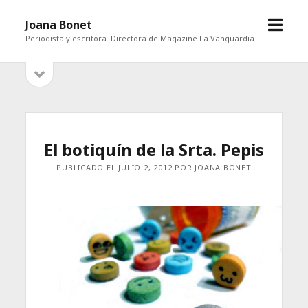
abrir
Joana Bonet
menú
Periodista y escritora. Directora de Magazine La Vanguardia
abrir
Barra
barra
lateral
lateral
El botiquín de la Srta. Pepis
PUBLICADO EL JULIO 2, 2012 POR JOANA BONET