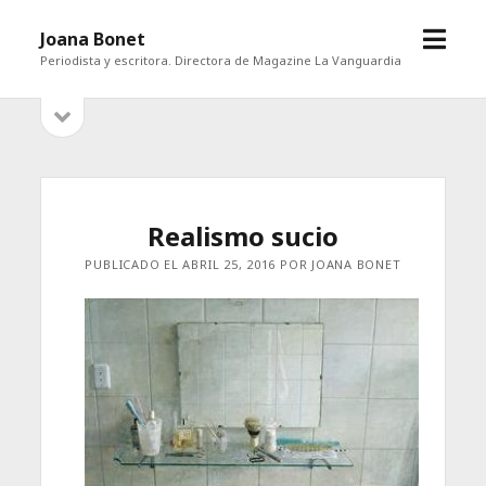
abrir
Joana Bonet
menú
Periodista y escritora. Directora de Magazine La Vanguardia
abrir
Barra
barra
lateral
lateral
Realismo sucio
PUBLICADO EL ABRIL 25, 2016 POR JOANA BONET