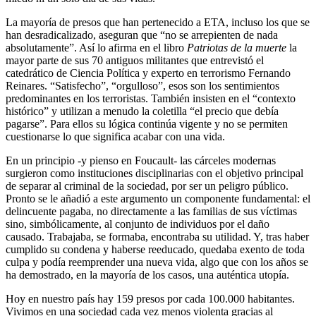
La mayoría de presos que han pertenecido a ETA, incluso los que se
han desradicalizado, aseguran que “no se arrepienten de nada
absolutamente”. Así lo afirma en el libro
Patriotas de la muerte
la
mayor parte de sus 70 antiguos militantes que entrevistó el
catedrático de Ciencia Política y experto en terrorismo Fernando
Reinares. “Satisfecho”, “orgulloso”, esos son los sentimientos
predominantes en los terroristas. También insisten en el “contexto
histórico” y utilizan a menudo la coletilla “el precio que debía
pagarse”. Para ellos su lógica continúa vigente y no se permiten
cuestionarse lo que significa acabar con una vida.
En un principio -y pienso en Foucault- las cárceles modernas
surgieron como instituciones disciplinarias con el objetivo principal
de separar al criminal de la sociedad, por ser un peligro público.
Pronto se le añadió a este argumento un componente fundamental: el
delincuente pagaba, no directamente a las familias de sus víctimas
sino, simbólicamente, al conjunto de individuos por el daño
causado. Trabajaba, se formaba, encontraba su utilidad. Y, tras haber
cumplido su condena y haberse reeducado, quedaba exento de toda
culpa y podía reemprender una nueva vida, algo que con los años se
ha demostrado, en la mayoría de los casos, una auténtica utopía.
Hoy en nuestro país hay 159 presos por cada 100.000 habitantes.
Vivimos en una sociedad cada vez menos violenta gracias al