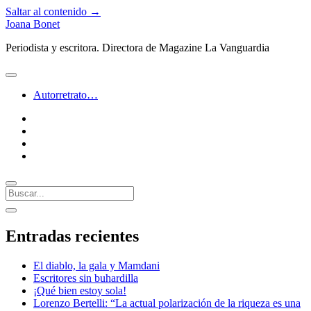
Saltar al contenido →
Joana Bonet
Periodista y escritora. Directora de Magazine La Vanguardia
abrir
menú
Autorretrato…
twitter
facebook
instagram
linkedin
Buscar
Barra
abrir
lateral
barra
Entradas recientes
lateral
El diablo, la gala y Mamdani
Escritores sin buhardilla
¡Qué bien estoy sola!
Lorenzo Bertelli: “La actual polarización de la riqueza es una