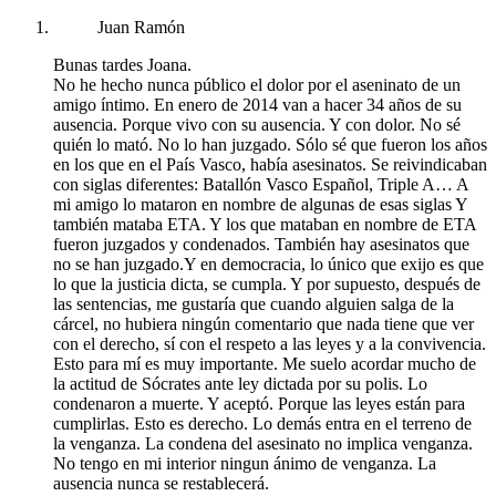
Juan Ramón
Bunas tardes Joana.
No he hecho nunca público el dolor por el aseninato de un
amigo íntimo. En enero de 2014 van a hacer 34 años de su
ausencia. Porque vivo con su ausencia. Y con dolor. No sé
quién lo mató. No lo han juzgado. Sólo sé que fueron los años
en los que en el País Vasco, había asesinatos. Se reivindicaban
con siglas diferentes: Batallón Vasco Español, Triple A… A
mi amigo lo mataron en nombre de algunas de esas siglas Y
también mataba ETA. Y los que mataban en nombre de ETA
fueron juzgados y condenados. También hay asesinatos que
no se han juzgado.Y en democracia, lo único que exijo es que
lo que la justicia dicta, se cumpla. Y por supuesto, después de
las sentencias, me gustaría que cuando alguien salga de la
cárcel, no hubiera ningún comentario que nada tiene que ver
con el derecho, sí con el respeto a las leyes y a la convivencia.
Esto para mí es muy importante. Me suelo acordar mucho de
la actitud de Sócrates ante ley dictada por su polis. Lo
condenaron a muerte. Y aceptó. Porque las leyes están para
cumplirlas. Esto es derecho. Lo demás entra en el terreno de
la venganza. La condena del asesinato no implica venganza.
No tengo en mi interior ningun ánimo de venganza. La
ausencia nunca se restablecerá.