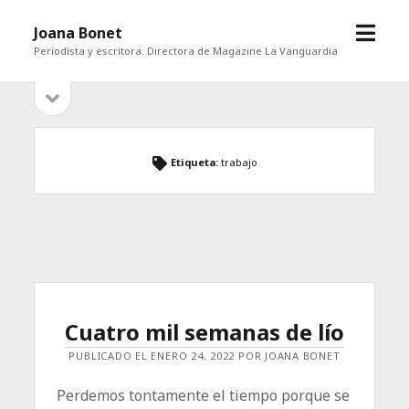
abrir
Joana Bonet
menú
Periodista y escritora. Directora de Magazine La Vanguardia
abrir
Barra
barra
lateral
lateral
Etiqueta:
trabajo
Cuatro mil semanas de lío
PUBLICADO EL ENERO 24, 2022 POR JOANA BONET
Perdemos tontamente el tiempo porque se