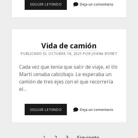
LA
SEGUIR LEYENDO
Deja un comentario
NUEVA
MANSEDAD
Vida de camión
PUBLICADO EL OCTUBRE 18, 2021 POR JOANA BONET
Cada vez que tenía que salir de viaje, el tío
Martí cenaba cabizbajo. Le esperaba un
camión de tres ejes con el que recorrería
el…
VIDA
SEGUIR LEYENDO
Deja un comentario
DE
CAMIÓN
1
2
3
Siguiente