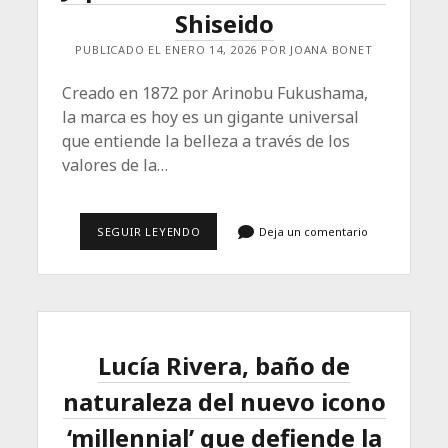
Shiseido
PUBLICADO EL ENERO 14, 2026 POR JOANA BONET
Creado en 1872 por Arinobu Fukushama,
la marca es hoy es un gigante universal
que entiende la belleza a través de los
valores de la…
VIAJE
SEGUIR LEYENDO
Deja un comentario
AL
INTERIOR
DE
LA
FASCINANTE
BELLEZA
DEL
JAPÓN
Lucía Rivera, baño de
A
TRAVÉS
naturaleza del nuevo icono
DEL
UNIVERSO
SHISEIDO
‘millennial’ que defiende la