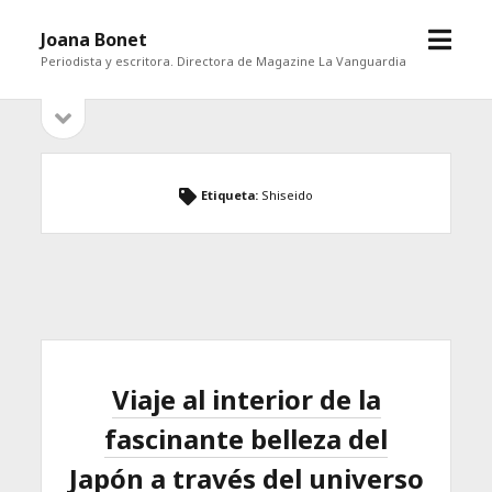
abrir
Joana Bonet
menú
Periodista y escritora. Directora de Magazine La Vanguardia
abrir
Barra
barra
lateral
lateral
Etiqueta:
Shiseido
Viaje al interior de la
fascinante belleza del
Japón a través del universo