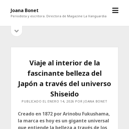
abrir
Joana Bonet
menú
Periodista y escritora. Directora de Magazine La Vanguardia
abrir
Barra
barra
lateral
lateral
Viaje al interior de la
fascinante belleza del
Japón a través del universo
Shiseido
PUBLICADO EL ENERO 14, 2026 POR JOANA BONET
Creado en 1872 por Arinobu Fukushama,
la marca es hoy es un gigante universal
que entiende la belleza a través de los