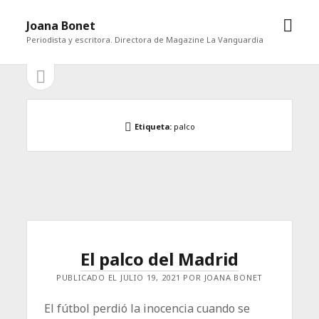
abrir
Joana Bonet
men
Periodista y escritora. Directora de Magazine La Vanguardia
abrir
Barra
barra
lateral
lateral
Etiqueta:
palco
El palco del Madrid
PUBLICADO EL JULIO 19, 2021 POR JOANA BONET
El fútbol perdió la inocencia cuando se