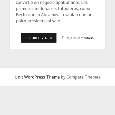
convirtió en negocio apabullante. Los
primeros millonarios futboleros, como
Berlusconi o Abramóvich sabían que un
palco presidencial vale…
EL
SEGUIR LEYENDO
Deja un comentario
PALCO
DEL
MADRID
Unit WordPress Theme
by Compete Themes