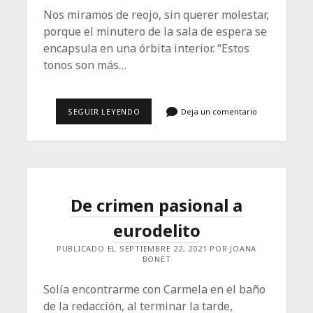
Nos miramos de reojo, sin querer molestar,
porque el minutero de la sala de espera se
encapsula en una órbita interior. “Estos
tonos son más…
¿POR
SEGUIR LEYENDO
Deja un comentario
QUÉ
VAMOS
SOLAS
AL
MÉDICO?
De crimen pasional a
eurodelito
PUBLICADO EL SEPTIEMBRE 22, 2021 POR JOANA
BONET
Solía encontrarme con Carmela en el baño
de la redacción, al terminar la tarde,