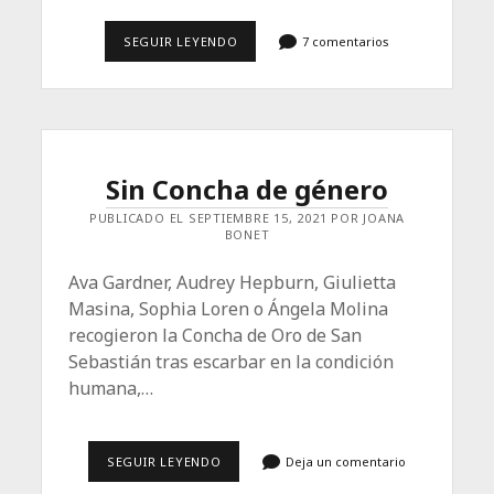
ORGULLOSAMENTE
SEGUIR LEYENDO
7 comentarios
VIEJAS
Sin Concha de género
PUBLICADO EL SEPTIEMBRE 15, 2021 POR JOANA
BONET
Ava Gardner, Audrey Hepburn, Giulietta
Masina, So­phia Loren o Ángela Molina
recogieron la Concha de Oro de San
Sebastián tras escarbar en la condición
humana,…
SIN
SEGUIR LEYENDO
Deja un comentario
CONCHA
DE