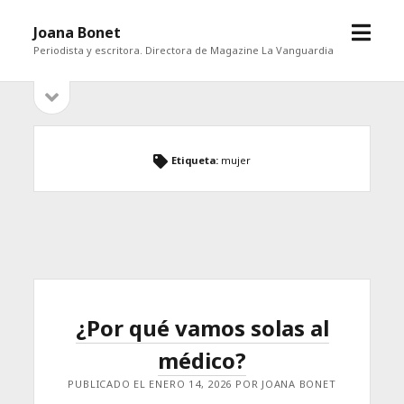
abrir
Joana Bonet
menú
Periodista y escritora. Directora de Magazine La Vanguardia
abrir
Barra
barra
lateral
lateral
Etiqueta:
mujer
¿Por qué vamos solas al
médico?
PUBLICADO EL ENERO 14, 2026 POR JOANA BONET