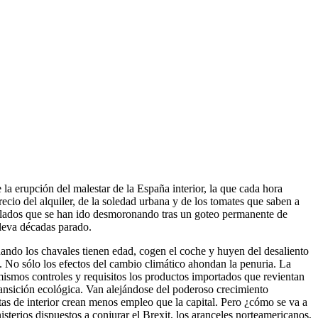
 la erupción del malestar de la España interior, la que cada hora
cio del alquiler, de la soledad urbana y de los tomates que saben a
callados que se han ido desmoronando tras un goteo permanente de
lleva décadas parado.
uando los chavales tienen edad, cogen el coche y huyen del desaliento
a. No sólo los efectos del cambio climático ahondan la penuria. La
s mismos controles y requisitos los productos importados que revientan
ransición ecológica. Van alejándose del poderoso crecimiento
tas de interior crean menos empleo que la capital. Pero ¿cómo se va a
sterios dispuestos a conjurar el Brexit, los aranceles norteamericanos,