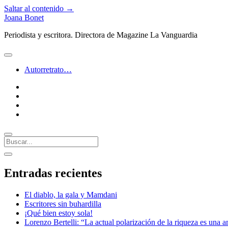
Saltar al contenido →
Joana Bonet
Periodista y escritora. Directora de Magazine La Vanguardia
abrir
menú
Autorretrato…
twitter
facebook
instagram
linkedin
Buscar
Barra
abrir
lateral
barra
Entradas recientes
lateral
El diablo, la gala y Mamdani
Escritores sin buhardilla
¡Qué bien estoy sola!
Lorenzo Bertelli: “La actual polarización de la riqueza es una a