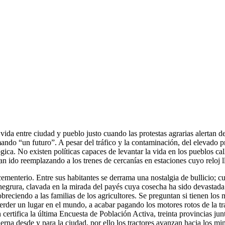
ida entre ciudad y pueblo justo cuando las protestas agrarias alertan de
o “un futuro”. A pesar del tráfico y la contaminación, del elevado pre
gica. No existen políticas capaces de levantar la vida en los pueblos 
n ido reemplazando a los trenes de cercanías en estaciones cuyo reloj 
ementerio. Entre sus habitantes se derrama una nostalgia de bullicio; c
u negrura, clavada en la mirada del payés cuya cosecha ha sido devastad
pobreciendo a las familias de los agricultores. Se preguntan si tienen lo
perder un lugar en el mundo, a acabar pagando los motores rotos de la t
ertifica la última Encuesta de Población Activa, treinta provincias jun
a desde y para la ciudad, por ello los tractores avanzan hacia los mini