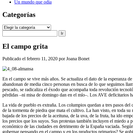
Un mundo que odia
Categorías
Categorías
Buscar
El campo grita
Publicado el febrero 11, 2020 por Joana Bonet
En el campo se vive más años. Se actualiza el dato de la esperanza de v
abandonan de media cinco personas en busca de lo que seguimos llamand
pescado, se radicaliza el éxodo que acompaña toda revolución tecnoló
pérdidas –ni misa de domingo dan en el mío–. Los AVE deficitarios ha
La vida de pueblo es extraña. Los columpios quedan a tres pasos del c
de la tormenta de piedra que mata el cultivo. La han visto, en toda s
bajada de los precios de la aceituna, de la uva, de la fruta, ha ido em
los precios que los suyos. Sus protestas también incluyen el miedo a 
económico de las ciudades en detrimento de la España vaciada. Según c
gobernar pensando en el campo y en los productos primarios? Se gobiern