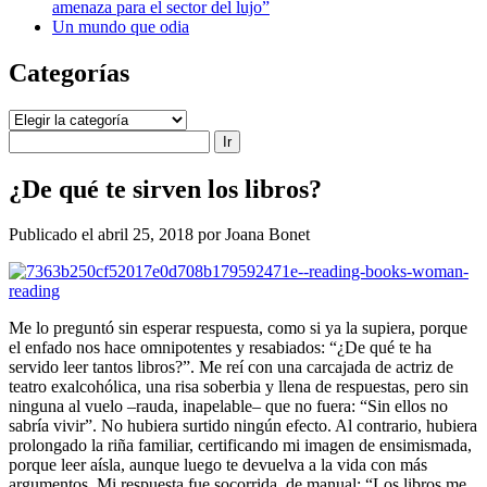
amenaza para el sector del lujo”
Un mundo que odia
Categorías
Categorías
Buscar
¿De qué te sirven los libros?
Publicado el abril 25, 2018 por Joana Bonet
Me lo preguntó sin esperar respuesta, como si ya la supiera, porque
el enfado nos hace omnipotentes y resabiados: “¿De qué te ha
servido leer tantos libros?”. Me reí con una carcajada de actriz de
teatro exalcohólica, una risa soberbia y llena de respuestas, pero sin
ninguna al vuelo –rauda, inapelable– que no fuera: “Sin ellos no
sabría vivir”. No hubiera surtido ningún efecto. Al contrario, hubiera
prolongado la riña familiar, certificando mi imagen de ensimismada,
porque leer aísla, aunque luego te devuelva a la vida con más
argumentos. Mi respuesta fue socorrida, de manual: “Los libros me