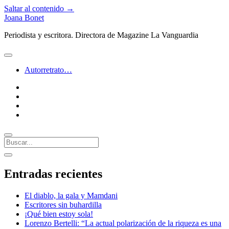
Saltar al contenido →
Joana Bonet
Periodista y escritora. Directora de Magazine La Vanguardia
abrir
menú
Autorretrato…
twitter
facebook
instagram
linkedin
Buscar
Barra
abrir
lateral
barra
Entradas recientes
lateral
El diablo, la gala y Mamdani
Escritores sin buhardilla
¡Qué bien estoy sola!
Lorenzo Bertelli: “La actual polarización de la riqueza es una