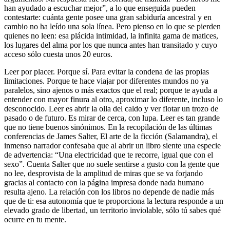
han ayudado a escuchar mejor”, a lo que enseguida pueden
contestarte: cuánta gente posee una gran sabiduría ancestral y en
cambio no ha leído una sola línea. Pero pienso en lo que se pierden
quienes no leen: esa plácida intimidad, la infinita gama de matices,
los lugares del alma por los que nunca antes han transitado y cuyo
acceso sólo cuesta unos 20 euros.
Leer por placer. Porque sí. Para evitar la condena de las propias
limitaciones. Porque te hace viajar por diferentes mundos no ya
paralelos, sino ajenos o más exactos que el real; porque te ayuda a
entender con mayor finura al otro, aproximar lo diferente, incluso lo
desconocido. Leer es abrir la olla del caldo y ver flotar un trozo de
pasado o de futuro. Es mirar de cerca, con lupa. Leer es tan grande
que no tiene buenos sinónimos. En la recopilación de las últimas
conferencias de James Salter, El arte de la ficción (Salamandra), el
inmenso narrador confesaba que al abrir un libro siente una especie
de advertencia: “Una electricidad que te recorre, igual que con el
sexo”. Cuenta Salter que no suele sentirse a gusto con la gente que
no lee, desprovista de la amplitud de miras que se va for­jando
gracias al contacto con la página impresa donde nada humano
resulta ajeno. La relación con los libros no depende de nadie más
que de ti: esa autonomía que te proporciona la lectura responde a un
elevado grado de libertad, un territorio inviolable, sólo tú sabes qué
ocurre en tu mente.