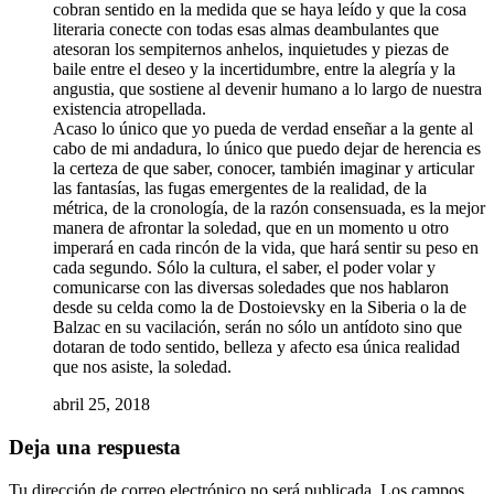
cobran sentido en la medida que se haya leído y que la cosa
literaria conecte con todas esas almas deambulantes que
atesoran los sempiternos anhelos, inquietudes y piezas de
baile entre el deseo y la incertidumbre, entre la alegría y la
angustia, que sostiene al devenir humano a lo largo de nuestra
existencia atropellada.
Acaso lo único que yo pueda de verdad enseñar a la gente al
cabo de mi andadura, lo único que puedo dejar de herencia es
la certeza de que saber, conocer, también imaginar y articular
las fantasías, las fugas emergentes de la realidad, de la
métrica, de la cronología, de la razón consensuada, es la mejor
manera de afrontar la soledad, que en un momento u otro
imperará en cada rincón de la vida, que hará sentir su peso en
cada segundo. Sólo la cultura, el saber, el poder volar y
comunicarse con las diversas soledades que nos hablaron
desde su celda como la de Dostoievsky en la Siberia o la de
Balzac en su vacilación, serán no sólo un antídoto sino que
dotaran de todo sentido, belleza y afecto esa única realidad
que nos asiste, la soledad.
abril 25, 2018
Deja una respuesta
Tu dirección de correo electrónico no será publicada.
Los campos