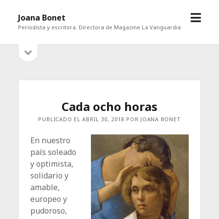
abrir
Joana Bonet
menú
Periodista y escritora. Directora de Magazine La Vanguardia
abrir
Barra
barra
lateral
lateral
Cada ocho horas
PUBLICADO EL ABRIL 30, 2018 POR JOANA BONET
En nuestro
país soleado
y optimista,
solidario y
amable,
europeo y
pudoroso,