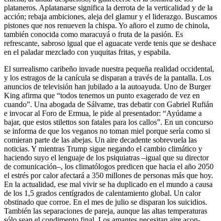
plataneros. Aplatanarse significa la derrota de la verticalidad y de la
acción; rebaja ambiciones, aleja del glamur y el liderazgo. Buscamos
pistones que nos renueven la chispa. Yo añoro el zumo de chinola,
también conocida como maracuyá o fruta de la pasión. Es
refrescante, sabroso igual que el aguacate verde tenis que se deshace
en el paladar mezclado con yuquitas fritas, y espabila.
El surrealismo caribeño invade nuestra pequeña realidad occidental,
y los estragos de la canícula se disparan a través de la pantalla. Los
anuncios de televisión han jubilado a la autoayuda. Uno de Burger
King afirma que “todos tenemos un punto exagerado de vez en
cuando”. Una abogada de Sálvame, tras debatir con Gabriel Rufián
e invocar al Foro de Ermua, le pide al presentador: “Ayúdame a
bajar, que estos stilettos son fatales para los callos”. En un concurso
se informa de que los veganos no toman miel porque sería como si
comieran parte de las abejas. Un aire decadente sobrevuela las
noticias. Y mientras Trump sigue negando el cambio climático y
haciendo suyo el lenguaje de los psiquiatras –igual que su director
de comunicación–, los climatólogos predicen que hacia el año 2050
el ­estrés por calor afectará a 350 millones de personas más que hoy.
En la actualidad, ese mal vivir se ha du­plicado en el mundo a causa
de los 1,5 grados centígrados de calentamiento global. Un calor
obstinado que corroe. En el mes de julio se disparan los suicidios.
También las separaciones de pareja, aunque las altas temperaturas
sólo sean el condimento final. Los amantes necesitan aire acon­