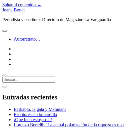
Saltar al contenido →
Joana Bonet
Periodista y escritora. Directora de Magazine La Vanguardia
abrir
menú
Autorretrato…
twitter
facebook
instagram
linkedin
Buscar
Barra
abrir
lateral
barra
Entradas recientes
lateral
El diablo, la gala y Mamdani
Escritores sin buhardilla
¡Qué bien estoy sola!
Lorenzo Bertelli: “La actual polarización de la riqueza es una