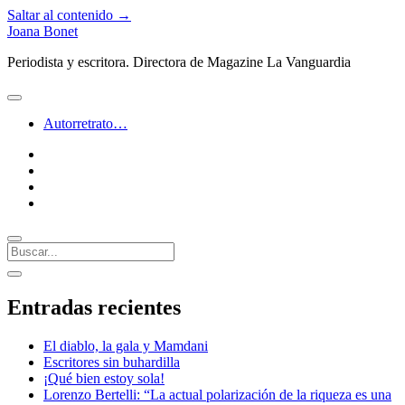
Saltar al contenido →
Joana Bonet
Periodista y escritora. Directora de Magazine La Vanguardia
abrir
menú
Autorretrato…
twitter
facebook
instagram
linkedin
Buscar
Barra
abrir
lateral
barra
Entradas recientes
lateral
El diablo, la gala y Mamdani
Escritores sin buhardilla
¡Qué bien estoy sola!
Lorenzo Bertelli: “La actual polarización de la riqueza es una