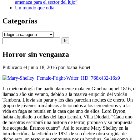
amenaza para el sector del lujo”
Un mundo que odia
Categorías
Categorías
Buscar
Horror sin venganza
Publicado el junio 18, 2016 por Joana Bonet
La meteorología fue particularmente mala en Ginebra aquel 1816, el
llamado año sin verano, debido a la masiva erupción del volcán
Tambora. Llovía sin parar y los días parecían noches de enero. Un
grupo de jóvenes románticos aficionados a los cementerios y a la
vida en fuga se reunía en la casa que uno de ellos, Lord Byron,
había alquilado a orillas del lago Lemán, Villa Diodati. “Cada uno
de nosotros escribirá una historia de terror, propuso y su propuesta
fue aceptada. Éramos cuatro”. Así lo resume Mary Shelley en la
introducción a la edición de 1831 de su célebre obra surgida de
dicho reto, un texto que conmueve por su hondura. Se lee como si