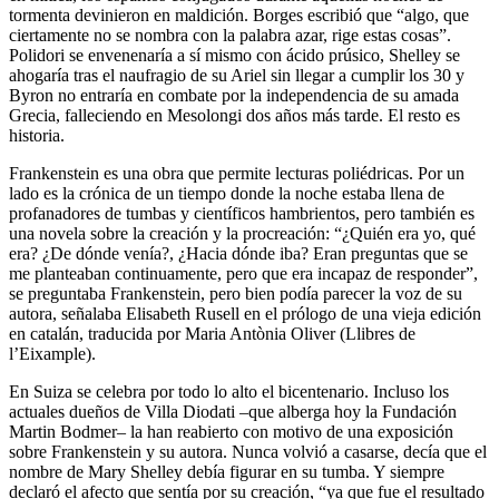
tormenta devinieron en maldición. Borges escribió que “algo, que
ciertamente no se nombra con la palabra azar, rige estas cosas”.
Polidori se envenenaría a sí mismo con ácido prúsico, Shelley se
ahogaría tras el naufragio de su Ariel sin llegar a cumplir los 30 y
Byron no entraría en combate por la independencia de su amada
Grecia, falleciendo en Mesolongi dos años más tarde. El resto es
historia.
Frankenstein es una obra que permite lecturas poliédricas. Por un
lado es la crónica de un tiempo donde la noche estaba llena de
profanadores de tumbas y científicos hambrientos, pero también es
una novela sobre la creación y la procreación: “¿Quién era yo, qué
era? ¿De dónde venía?, ¿Hacia dónde iba? Eran preguntas que se
me planteaban continuamente, pero que era incapaz de responder”,
se preguntaba Frankenstein, pero bien podía parecer la voz de su
autora, señalaba Elisabeth Rusell en el prólogo de una vieja edición
en catalán, traducida por Maria Antònia Oliver (Llibres de
l’Eixample).
En Suiza se celebra por todo lo alto el bicentenario. Incluso los
actuales dueños de Villa Diodati –que alberga hoy la Fundación
Martin Bodmer– la han reabierto con motivo de una exposición
sobre Frankenstein y su autora. Nunca volvió a casarse, decía que el
nombre de Mary Shelley debía figurar en su tumba. Y siempre
declaró el afecto que sentía por su creación, “ya que fue el resultado