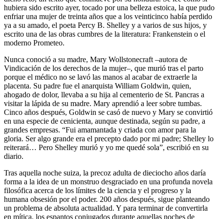
hubiera sido escrito ayer, tocado por una belleza estoica, la que pudo
enfriar una mujer de treinta años que a los veinticinco había perdido
ya a su amado, el poeta Percy B. Shelley y a varios de sus hijos, y
escrito una de las obras cumbres de la literatura: Frankenstein o el
moderno Prometeo.
Nunca conoció a su madre, Mary Wollstonecraft –autora de
Vindicación de los derechos de la mujer–, que murió tras el parto
porque el médico no se lavó las manos al acabar de extraerle la
placenta. Su padre fue el anarquista William Goldwin, quien,
ahogado de dolor, llevaba a su hija al cementerio de St. Pancras a
visitar la lápida de su madre. Mary aprendió a leer sobre tumbas.
Cinco años después, Goldwin se casó de nuevo y Mary se convirtió
en una especie de cenicienta, aunque destinada, según su padre, a
grandes empresas. “Fui amamantada y criada con amor para la
gloria. Ser algo grande era el precepto dado por mi padre; Shelley lo
reiterará… Pero Shelley murió y yo me quedé sola”, escribió en su
diario.
Tras aquella noche suiza, la precoz adulta de dieciocho años daría
forma a la idea de un monstruo desgraciado en una profunda novela
filosófica acerca de los límites de la ciencia y el progreso y la
humana obsesión por el poder. 200 años después, sigue planteando
un problema de absoluta actualidad. Y para terminar de convertirla
en mítica, los espantos conjugados durante aquellas noches de