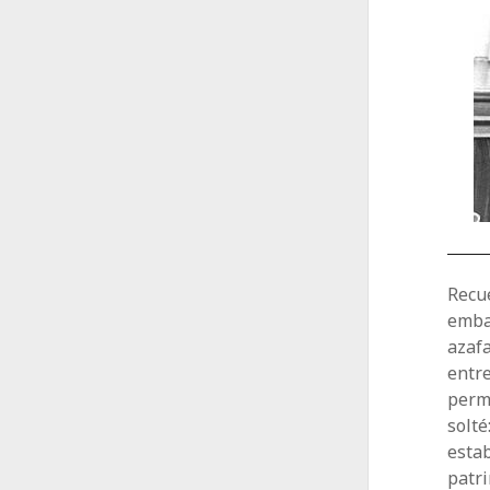
Recue
embar
azafa
entre
perma
solté
esta
patri