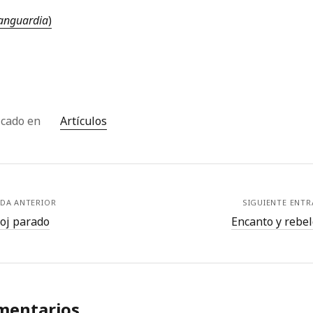
anguardia
)
icado en
Artículos
DA ANTERIOR
SIGUIENTE ENT
loj parado
Encanto y rebel
mentarios