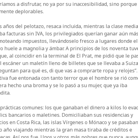
ríamos a disfrutar, no ya por su inaccesibilidad, sino porque
amente deplorables.
s años del pelotazo, resaca incluida, mientras la clase medi
a facturas sin IVA, los privilegiados querían ganar aún má
moteando impuestos, llevándoselo fresco a lugares donde el
o huele a magnolia y ámbar. A principios de los noventa tuv
que, al coincidir en la terminal de El Prat, me pidió que le p
l escáner un maletín lleno de billetes que se llevaba a Suiza.
eguntan para qué es, di que vas a comprarte ropa y relojes”.
iva fue entonada con tanto terror que el hombre se rió com
ra hecho una broma y se lo pasó a su mujer, que ya iba
dita.
prácticas comunes: los que ganaban el dinero a kilos lo eva
lics bancarios o maletines. Domiciliaban sus residencias y
ios en Costa Rica, las islas Vírgenes o Mónaco y se pasaba
 año viajando mientras la gran masa tiraba de créditos e
ecas. Así nos fue. Unos y otros más pobres que nunca, aun