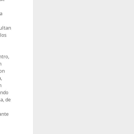
la
ultan
los
ntro,
n
son
,
n
ando
a, de
ante