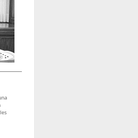
una
n
les