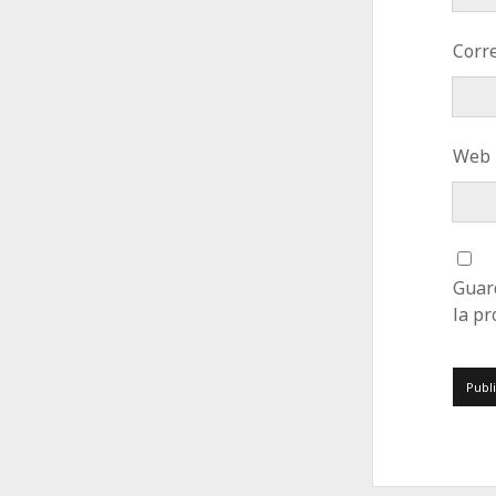
Corre
Web
Guar
la p