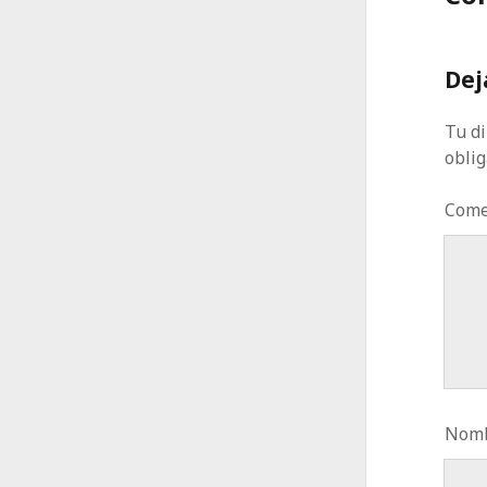
Dej
Tu di
obli
Come
Nomb