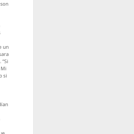
 son
a
s
e un
asara
 “Si
 Mi
o si
dían
n
que