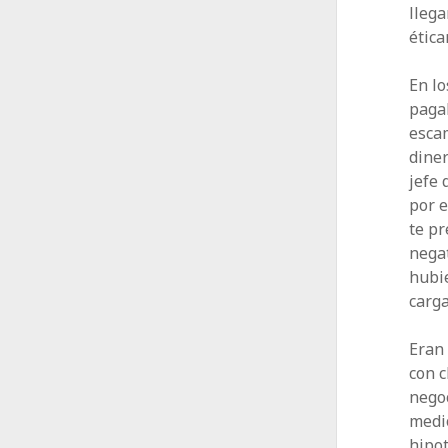
llega
étic
En lo
pagab
esca
diner
jefe 
por e
te pr
negat
hubie
carga
Eran 
con c
negoc
medio
hipot