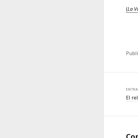
(
La V
Publ
ENTRA
El re
Co