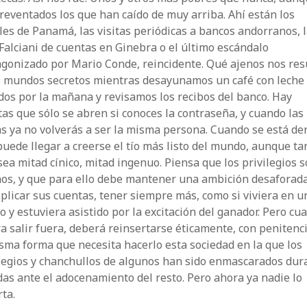
reventados los que han caído de muy arriba. Ahí están los
es de Panamá, las visitas periódicas a bancos andorranos, 
 Falciani de cuentas en Ginebra o el último escándalo
agonizado por Mario Conde, reincidente. Qué ajenos nos res
s mundos secretos mientras desayunamos un café con leche 
os por la mañana y revisamos los recibos del banco. Hay
as que sólo se abren si conoces la contraseña, y cuando las
s ya no volverás a ser la misma persona. Cuando se está de
uede llegar a creerse el tío más listo del mundo, aunque ta
sea mitad cínico, mitad ingenuo. Piensa que los privilegios 
nos, y que para ello debe mantener una ambición desaforada
plicar sus cuentas, tener siempre más, como si viviera en u
o y estuviera asistido por la excitación del ganador. Pero cu
a salir fuera, deberá reinsertarse éticamente, con penitenci
sma forma que necesita hacerlo esta sociedad en la que los
ilegios y chanchullos de algunos han sido enmascarados dur
as ante el adocenamiento del resto. Pero ahora ya nadie lo
ta.