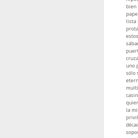
bien 
papel
lista
prot
esto
sábad
puert
cruza
uno p
sólo 
eter
multi
casin
quier
la mi
priv
décad
sopor