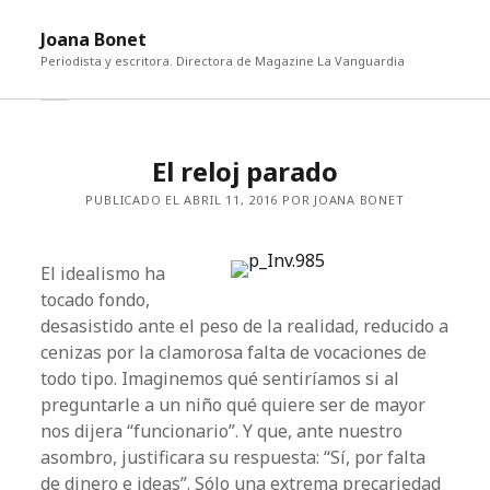
abri
Joana Bonet
me
Periodista y escritora. Directora de Magazine La Vanguardia
abrir
Barra
barra
lateral
lateral
El reloj parado
PUBLICADO EL ABRIL 11, 2016 POR JOANA BONET
El idealismo ha
tocado fondo,
desasistido ante el peso de la realidad, reducido a
cenizas por la clamorosa falta de vocaciones de
todo tipo. Imaginemos qué sentiríamos si al
preguntarle a un niño qué quiere ser de mayor
nos dijera “funcionario”. Y que, ante nuestro
asombro, justificara su respuesta: “Sí, por falta
de dinero e ideas”. Sólo una extrema precariedad