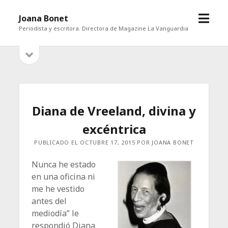
abrir
Joana Bonet
menú
Periodista y escritora. Directora de Magazine La Vanguardia
abrir
Barra
barra
lateral
lateral
Diana de Vreeland, divina y
excéntrica
PUBLICADO EL OCTUBRE 17, 2015 POR JOANA BONET
Nunca he estado
en una oficina ni
me he vestido
antes del
mediodía” le
respondió Diana