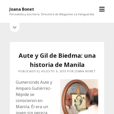
abrir
Joana Bonet
menú
Periodista y escritora. Directora de Magazine La Vanguardia
abrir
Barra
barra
lateral
lateral
Aute y Gil de Biedma: una
historia de Manila
PUBLICADO EL AGOSTO 9, 2015 POR JOANA BONET
Gumersindo Aute y
Amparo Gutiérrez-
Répide se
conocieron en
Manila. Él era un
joven sin pereza