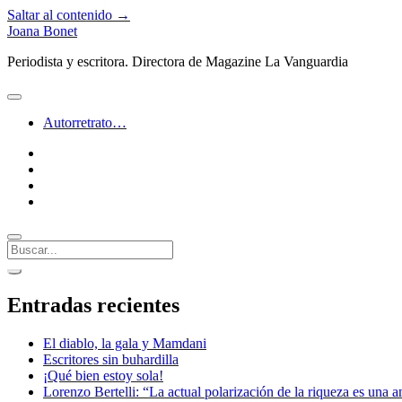
Saltar al contenido →
Joana Bonet
Periodista y escritora. Directora de Magazine La Vanguardia
abrir
menú
Autorretrato…
twitter
facebook
instagram
linkedin
Buscar
Barra
abrir
lateral
barra
Entradas recientes
lateral
El diablo, la gala y Mamdani
Escritores sin buhardilla
¡Qué bien estoy sola!
Lorenzo Bertelli: “La actual polarización de la riqueza es una a