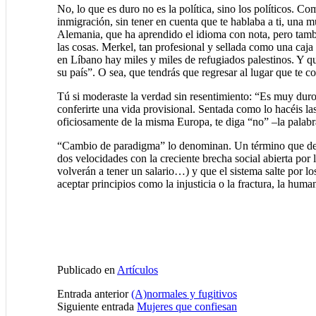
No, lo que es duro no es la política, sino los políticos. 
inmigración, sin tener en cuenta que te hablaba a ti, una
Alemania, que ha aprendido el idioma con nota, pero tambié
las cosas. Merkel, tan profesional y sellada como una caja
en Líbano hay miles y miles de refugiados palestinos. Y 
su país”. O sea, que tendrás que regresar al lugar que te c
Tú si moderaste la verdad sin resentimiento: “Es muy duro
conferirte una vida provisional. Sentada como lo hacéis las
oficiosamente de la misma Europa, te diga “no” –la palabr
“Cambio de paradigma” lo denominan. Un término que de la
dos velocidades con la creciente brecha social abierta por 
volverán a tener un salario…) y que el sistema salte por 
aceptar principios como la injusticia o la fractura, la hu
Publicado en
Artículos
Entrada anterior
(A)normales y fugitivos
Siguiente entrada
Mujeres que confiesan