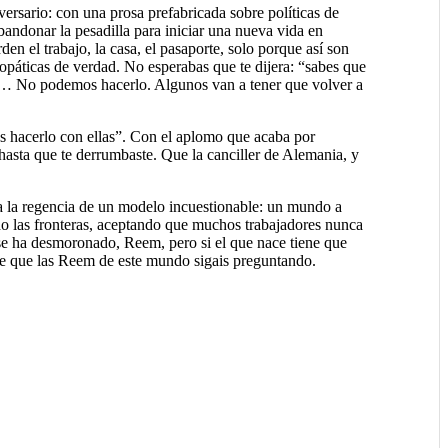
versario: con una prosa prefabricada sobre políticas de
andonar la pesadilla para iniciar una nueva vida en
n el trabajo, la casa, el pasaporte, solo porque así son
opáticas de verdad. No esperabas que te dijera: “sabes que
os… No podemos hacerlo. Algunos van a tener que volver a
es hacerlo con ellas”. Con el aplomo que acaba por
e hasta que te derrumbaste. Que la canciller de Alemania, y
a la regencia de un modelo incuestionable: un mundo a
ando las fronteras, aceptando que muchos trabajadores nunca
 se ha desmoronado, Reem, pero si el que nace tiene que
ante que las Reem de este mundo sigais preguntando.