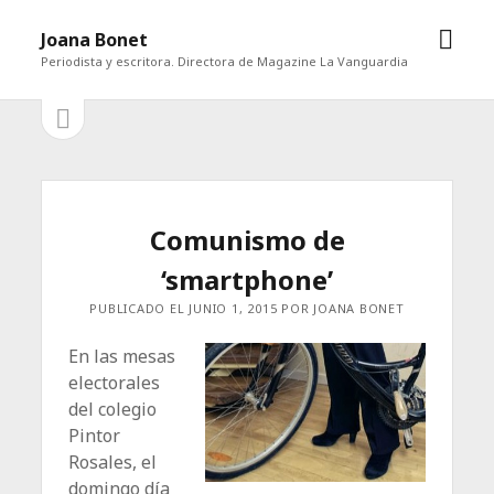
abrir
Joana Bonet
men
Periodista y escritora. Directora de Magazine La Vanguardia
abrir
Barra
barra
lateral
lateral
Comunismo de
‘smartphone’
PUBLICADO EL JUNIO 1, 2015 POR JOANA BONET
En las mesas
electorales
del colegio
Pintor
Rosales, el
domingo día