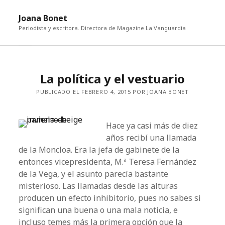
abri
Joana Bonet
me
Periodista y escritora. Directora de Magazine La Vanguardia
abrir
Barra
barra
lateral
lateral
La política y el vestuario
PUBLICADO EL FEBRERO 4, 2015 POR JOANA BONET
Hace ya casi más de diez
años recibí una llamada
de la Moncloa. Era la jefa de gabinete de la
entonces vicepresidenta, M.ª Teresa Fernández
de la Vega, y el asunto parecía bastante
misterioso. Las llamadas desde las alturas
producen un efecto inhibitorio, pues no sabes si
significan una buena o una mala noticia, e
incluso temes más la primera opción que la