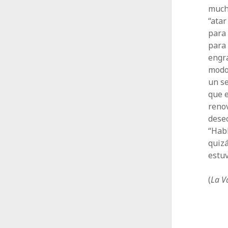
mucha
“atar
para 
para 
engr
modo 
un se
que e
renov
deseo
“Habl
quizá
estuv
(
La V