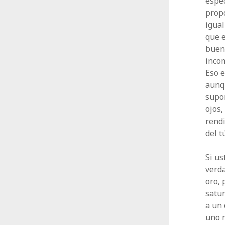
espec
propó
igual
que 
buen
incom
Eso e
aunqu
supon
ojos,
rendi
del t
Si us
verda
oro, 
satu
a un 
uno n