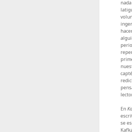
nada 
latig
volun
inge
hacer
algu
perio
repe
prime
nues
capté
redic
pensa
lector
En
Ka
escri
se es
Kafka