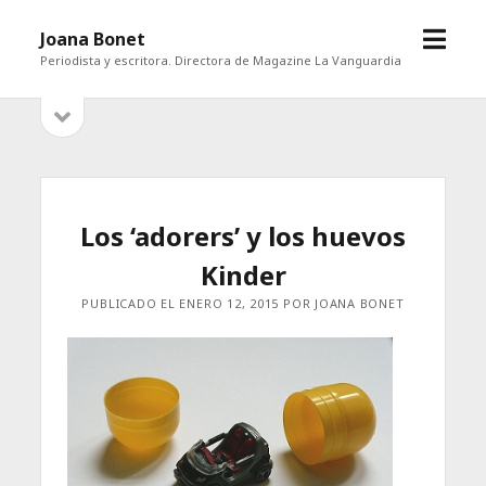
abrir
Joana Bonet
menú
Periodista y escritora. Directora de Magazine La Vanguardia
abrir
Barra
barra
lateral
lateral
Los ‘adorers’ y los huevos
Kinder
PUBLICADO EL ENERO 12, 2015 POR JOANA BONET