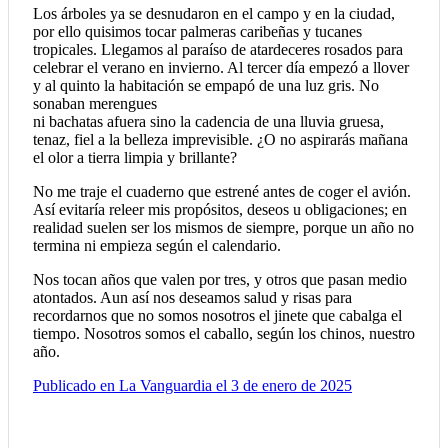
Los árboles ya se desnudaron en el campo y en la ciudad,
por ello quisimos tocar palmeras caribeñas y tucanes
tropicales. Llegamos al paraíso de atardeceres rosados para
celebrar el verano en invierno. Al tercer día empezó a llover
y al quinto la habitación se empapó de una luz gris. No
sonaban merengues
ni bachatas afuera sino la cadencia de una lluvia gruesa,
tenaz, fiel a la belleza imprevisible. ¿O no aspirarás mañana
el olor a tierra limpia y brillante?
No me traje el cuaderno que estrené antes de coger el avión.
Así evitaría releer mis propósitos, deseos u obligaciones; en
realidad suelen ser los mismos de siempre, porque un año no
termina ni empieza según el calendario.
Nos tocan años que valen por tres, y otros que pasan medio
atontados. Aun así nos deseamos salud y risas para
recordarnos que no somos nosotros el jinete que cabalga el
tiempo. Nosotros somos el caballo, según los chinos, nuestro
año.
Publicado en La Vanguardia el 3 de enero de 2025