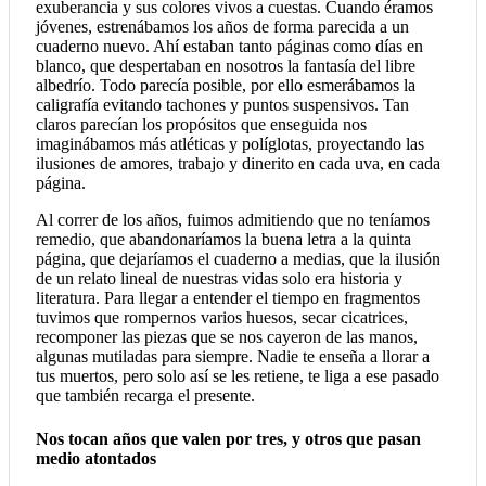
exuberancia y sus colores vivos a cuestas. Cuando éramos
jóvenes, estrenábamos los años de forma parecida a un
cuaderno nuevo. Ahí estaban tanto páginas como días en
blanco, que despertaban en nosotros la fantasía del libre
albedrío. Todo parecía posible, por ello esmerábamos la
caligrafía evitando tachones y puntos suspensivos. Tan
claros parecían los propósitos que enseguida nos
imaginábamos más atléticas y políglotas, proyectando las
ilusiones de amores, trabajo y dinerito en cada uva, en cada
página.
Al correr de los años, fuimos admitiendo que no teníamos
remedio, que abandonaríamos la buena letra a la quinta
página, que dejaríamos el cuaderno a medias, que la ilusión
de un relato lineal de nuestras vidas solo­ era historia y
literatura. Para llegar a entender el tiempo en fragmentos
tuvimos que rompernos varios huesos, secar cicatrices,
recomponer las piezas que se nos cayeron de las manos,
algunas mutiladas para siempre. Nadie te enseña a llorar a
tus muertos, pero solo así se les retiene, te liga a ese pasado
que también recarga el presente.
Nos tocan años que valen por tres, y otros que pasan
medio atontados