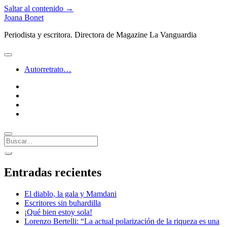
Saltar al contenido →
Joana Bonet
Periodista y escritora. Directora de Magazine La Vanguardia
abrir
menú
Autorretrato…
twitter
facebook
instagram
linkedin
Buscar
Barra
abrir
lateral
barra
Entradas recientes
lateral
El diablo, la gala y Mamdani
Escritores sin buhardilla
¡Qué bien estoy sola!
Lorenzo Bertelli: “La actual polarización de la riqueza es una