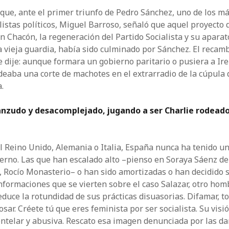
que, ante el primer triunfo de Pedro Sánchez, uno de los má
istas políticos, Miguel Barroso, señaló que aquel proyecto 
n Chacón, la regeneración del Partido Socialista y su aparat
a vieja guardia, había sido culminado por Sánchez. El recamb
e dije: aunque formara un gobierno paritario o pusiera a I
odeaba una corte de machotes en el extrarradio de la cúpul
a.
anzudo y desacomplejado, jugando a ser Charlie rodeado
el Reino Unido, Alemania o Italia, España nunca ha tenido u
ierno. Las que han escalado alto –pienso en Soraya Sáenz d
, Rocío Monasterio– o han sido amortizadas o han decidido sa
informaciones que se vierten sobre el caso Salazar, otro ho
educe la rotundidad de sus prácticas disuasorias. Difamar, t
acosar. Créete tú que eres feminista por ser socialista. Su visi
entelar y abusiva. Rescato esa imagen denunciada por las da