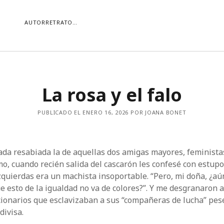
AUTORRETRATO…
ORÍAS
La rosa y el falo
ías
Buscar
PUBLICADO EL ENERO 16, 2026 POR JOANA BONET
ada resabiada la de aquellas dos amigas mayores, feminista
o, cuando recién salida del cascarón les confesé con estup
zquierdas era un machista insoportable. “Pero, mi doña, ¿aú
e esto de la igualdad no va de colores?”. Y me desgranaron 
cionarios que esclavizaban a sus “compañeras de lucha” pese
divisa.