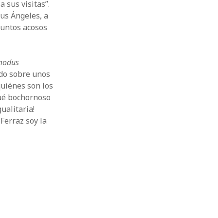
 sus visitas”.
us Ángeles, a
suntos acosos
odus
ado sobre unos
quiénes son los
Qué bochornoso
ualitaria!
Ferraz soy la