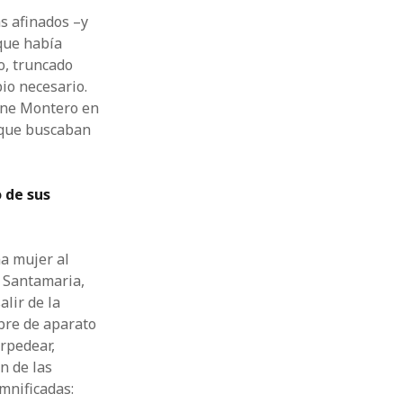
s afinados –y
que había
o, truncado
io necesario.
rene Montero en
a que buscaban
 de sus
na mujer al
e Santamaria,
lir de la
mbre de aparato
orpedear,
ón de las
mnificadas: