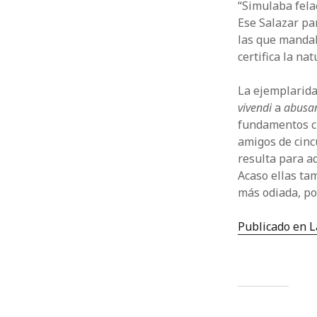
“Simulaba fela
Ese Salazar pa
las que mandab
certifica la na
La ejemplarida
vivendi
a
abusa
fundamentos cu
amigos de cinc
resulta para aq
Acaso ellas ta
más odiada, po
Publicado en L