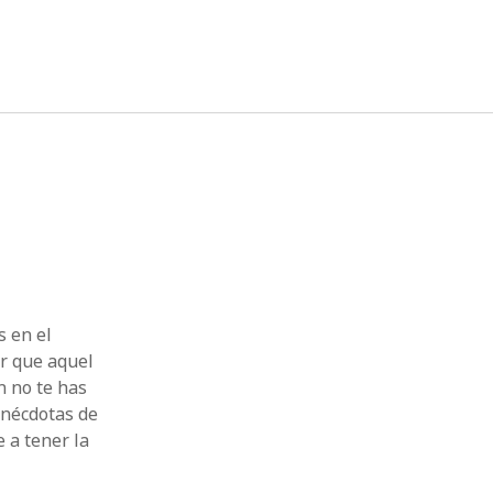
twitter
facebook
instagram
linkedin
s en el
or que aquel
n no te has
anécdotas de
 a tener la