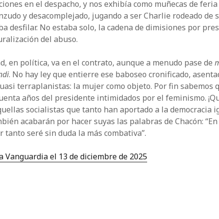
ciones en el despacho, y nos exhibía como muñecas de feria a
nzudo y desacomplejado, jugando a ser Charlie rodeado de s
a desfilar. No estaba solo, la cadena de dimisiones por pre
turalización del abuso.
d, en política, va en el contrato, aunque a menudo pase de
m
ndi
. No hay ley que entierre ese baboseo cronificado, asent
asi terraplanistas: la mujer como objeto. Por fin sabemos 
uenta años del presidente intimidados por el feminismo. ¡
uellas socialistas que tanto han aportado a la democracia ig
mbién acabarán por hacer suyas las palabras de Chacón: “En 
r tanto seré sin duda la más combativa”.
a Vanguardia el 13 de diciembre de 2025