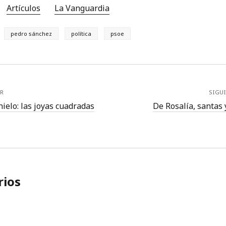
Artículos
La Vanguardia
pedro sánchez
política
psoe
R
SIGU
ielo: las joyas cuadradas
De Rosalía, santas 
ios