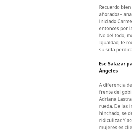
Recuerdo bien 
añorados– anal
iniciado Carme
entonces por l
No del todo, m
Igualdad, le r
su silla perdid
Ese Salazar p
Ángeles
A diferencia d
frente del gob
Adriana Lastra
rueda. De las 
hinchado, se d
ridiculizar. Y 
mujeres es cli