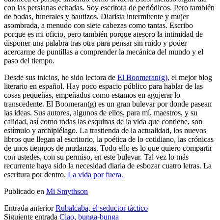
con las persianas echadas. Soy escritora de periódicos. Pero también
de bodas, funerales y bautizos. Diarista intermitente y mujer
asombrada, a menudo con siete cabezas como tantas. Escribo
porque es mi oficio, pero también porque atesoro la intimidad de
disponer una palabra tras otra para pensar sin ruido y poder
acercarme de puntillas a comprender la mecánica del mundo y el
paso del tiempo.
Desde sus inicios, he sido lectora de
El Boomeran(g),
el mejor blog
literario en español. Hay poco espacio público para hablar de las
cosas pequeñas, empeñados como estamos en agujerar lo
transcedente. El Boomeran(g) es un gran bulevar por donde pasean
las ideas. Sus autores, algunos de ellos, para mí, maestros, y su
calidad, así como todas las esquinas de la vida que contiene, son
estímulo y archipiélago. La trastienda de la actualidad, los nuevos
libros que llegan al escritorio, la poética de lo cotidiano, las crónicas
de unos tiempos de mudanzas. Todo ello es lo que quiero compartir
con ustedes, con su permiso, en este bulevar. Tal vez lo más
recurrente haya sido la necesidad diaria de esbozar cuatro letras. La
escritura por dentro.
La vida por fuera.
Publicado en
Mi Smythson
Entrada anterior
Rubalcaba, el seductor táctico
Siguiente entrada
Ciao, bunga-bunga