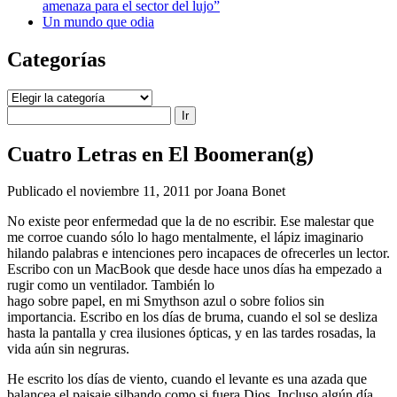
amenaza para el sector del lujo”
Un mundo que odia
Categorías
Categorías
Buscar
Cuatro Letras en El Boomeran(g)
Publicado el noviembre 11, 2011 por Joana Bonet
No existe peor enfermedad que la de no escribir. Ese malestar que
me corroe cuando sólo lo hago mentalmente, el lápiz imaginario
hilando palabras e intenciones pero incapaces de ofrecerles un lector.
Escribo con un MacBook que desde hace unos días ha empezado a
rugir como un ventilador. También lo
hago sobre papel, en mi Smythson azul o sobre folios sin
importancia. Escribo en los días de bruma, cuando el sol se desliza
hasta la pantalla y crea ilusiones ópticas, y en las tardes rosadas, la
vida aún sin negruras.
He escrito los días de viento, cuando el levante es una azada que
balancea el paisaje silbando como si fuera Dios. Incluso algún día