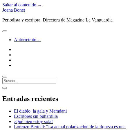
Saltar al contenido →
Joana Bonet
Periodista y escritora. Directora de Magazine La Vanguardia
abrir
menú
Autorretrato…
twitter
facebook
instagram
linkedin
Buscar
Barra
abrir
lateral
barra
Entradas recientes
lateral
El diablo, la gala y Mamdani
Escritores sin buhardilla
¡Qué bien estoy sola!
Lorenzo Bertelli: “La actual polarización de la riqueza es una