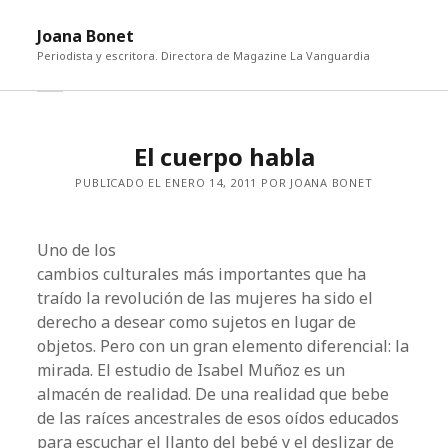
abri
Joana Bonet
me
Periodista y escritora. Directora de Magazine La Vanguardia
abrir
Barra
barra
lateral
lateral
El cuerpo habla
PUBLICADO EL ENERO 14, 2011 POR JOANA BONET
Uno de los
cambios culturales más importantes que ha
traído la revolución de las mujeres ha sido el
derecho a desear como sujetos en lugar de
objetos. Pero con un gran elemento diferencial: la
mirada. El estudio de Isabel Muñoz es un
almacén de realidad. De una realidad que bebe
de las raíces ancestrales de esos oídos educados
para escuchar el llanto del bebé y el deslizar de