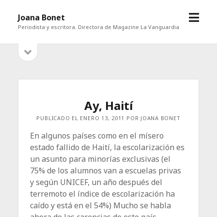
abrir
Joana Bonet
menú
Periodista y escritora. Directora de Magazine La Vanguardia
abrir
Barra
barra
lateral
lateral
Ay, Haití
PUBLICADO EL ENERO 13, 2011 POR JOANA BONET
En algunos países como en el mísero
estado fallido de Haití, la escolarización es
un asunto para minorías exclusivas (el
75% de los alumnos van a escuelas privas
y según UNICEF, un año después del
terremoto el índice de escolarización ha
caído y está en el 54%) Mucho se habla
ahora de las carencias de este país