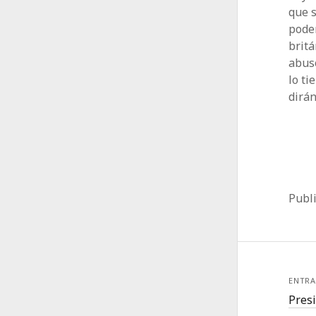
que s
poder
britá
abuso
lo ti
dirá
Publ
ENTRA
Presi