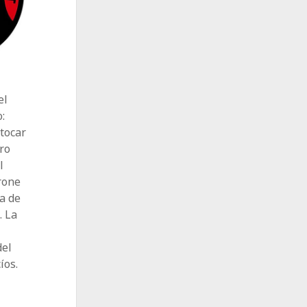
el
:
 tocar
ero
l
rone
a de
. La
del
íos.