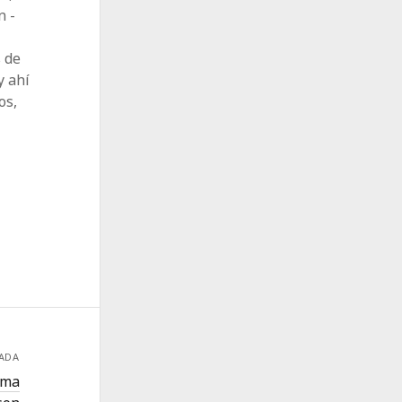
n ­
 de
y ahí
os,
RADA
tima