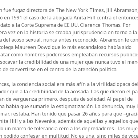
 fue fugaz directora de The New York Times, Jill Abramson
ó en 1991 el caso de la abogada Anita Hill contra el entonce
idato a la Corte Suprema de EE.UU. Clarence Thomas. Por
ra vez en la historia se creaba jurisprudencia en torno a la
a del acoso sexual, nunca antes reconocido. Abramson le co
 colega Mau­reen Dowd que lo más escandaloso había sido
tatar cómo hombres poderosos empleaban recursos público
socavar la credibilidad de una mujer que nunca tuvo el men
 de convertirse en el centro de la atención política.
ces, la conciencia social era más afín a la virilidad opaca de
dor que a la credibilidad de la acosada. Las que dieron el p
an de vergüenza primero, después de soledad. Al papel de
ma había que sumarle la es­tigmatización. La denuncia, muy 
mar, restaba. Han tenido que pasar 26 años para que –graci
nita Hill y a las Nevenka, además de­ ­aquellas y aquellos qu
o un marco de tolerancia cero a los depre­dadores– las muj
 podido confesar en multitud. No es una, sino miles de voce