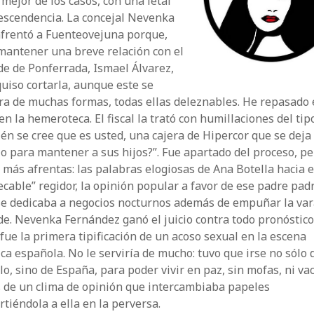
 mejor de los casos, con una letal
escendencia. La concejal Nevenka
nfrentó a Fuenteovejuna porque,
mantener una breve relación con el
de de Ponferrada, Ismael Álvarez,
quiso cortarla, aunque este se
a de muchas formas, todas ellas deleznables. He repasado 
en la hemeroteca. El fiscal la trató con humillaciones del tipo
én se cree que es usted, una cajera de Hipercor que se deja
lo para mantener a sus hijos?”. Fue apartado del proceso, p
más afrentas: las palabras elogiosas de Ana Botella hacia e
cable” regidor, la opinión popular a favor de ese padre pad
se dedicaba a negocios nocturnos además de empuñar la var
de. Nevenka Fernández ganó el juicio contra todo pronóstico
fue la primera tipificación de un acoso sexual en la escena
ica española. No le serviría de mucho: tuvo que irse no sólo 
o, sino de España, para poder vivir en paz, sin mofas, ni vac
s de un clima de opinión que intercambiaba papeles
rtiéndola a ella en la perversa.