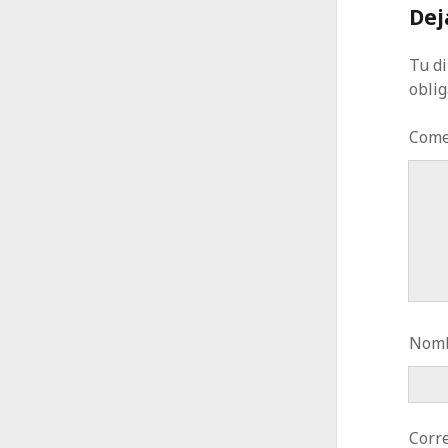
Dej
Tu di
obli
Come
Nomb
Corre