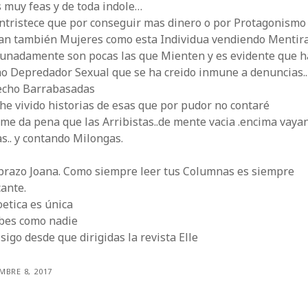
 muy feas y de toda indole…
ntristece que por conseguir mas dinero o por Protagonismo
tan también Mujeres como esta Individua vendiendo Mentira
tunadamente son pocas las que Mienten y es evidente que h
o Depredador Sexual que se ha creido inmune a denuncias..
echo Barrabasadas
 he vivido historias de esas que por pudor no contaré
me da pena que las Arribistas..de mente vacia .encima vaya
s.. y contando Milongas.
brazo Joana. Como siempre leer tus Columnas es siempre
cante.
etica es única
ibes como nadie
 sigo desde que dirigidas la revista Elle
MBRE 8, 2017