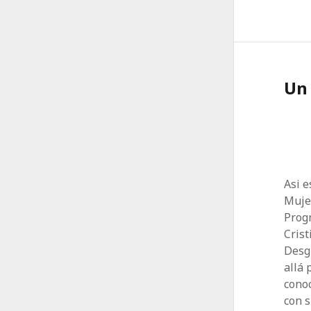
Un
Asi e
Mujer
Progr
Crist
Desg
allá 
conoc
con s