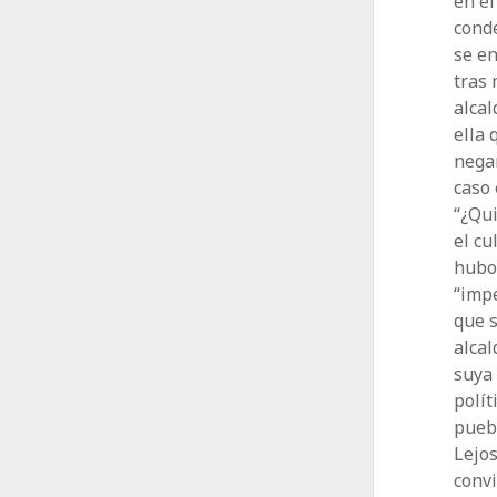
en el
cond
se e
tras 
alcal
ella 
negar
caso 
“¿Qui
el cu
hubo 
“impe
que 
alcal
suya 
polít
puebl
Lejo
convi