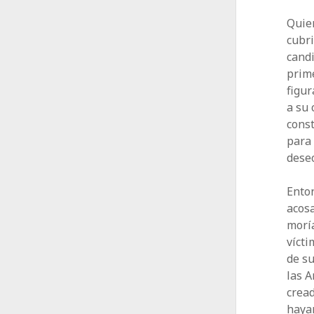
Quien
cubri
cand
prime
figur
a su
cons
para 
deseo
Enton
acosa
morí
vícti
de su
las A
cread
hayan