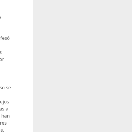
,
s
nfesó
s
or
l
aso se
lejos
as a
e han
eres
s,