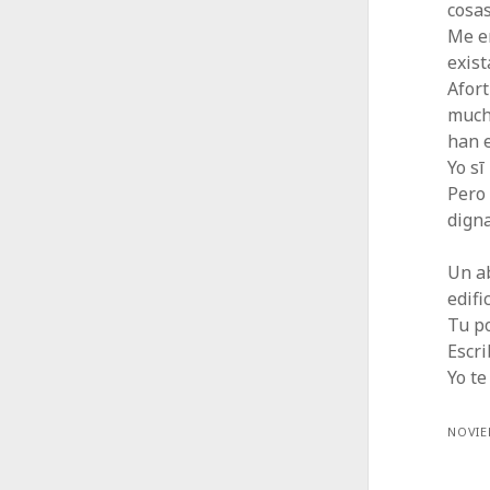
cosas
Me e
exis
Afor
much
han 
Yo sī
Pero 
digna
Un a
edifi
Tu po
Escr
Yo te
NOVIE