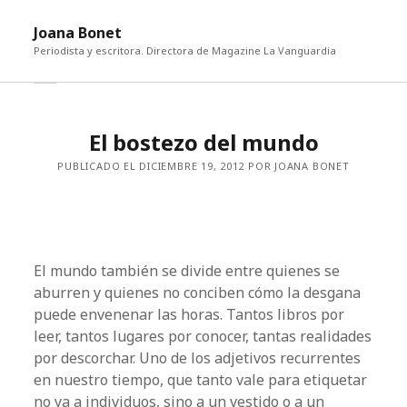
abri
Joana Bonet
me
Periodista y escritora. Directora de Magazine La Vanguardia
abrir
Barra
barra
lateral
lateral
El bostezo del mundo
PUBLICADO EL DICIEMBRE 19, 2012 POR JOANA BONET
El mundo también se divide entre quienes se
aburren y quienes no conciben cómo la desgana
puede envenenar las horas. Tantos libros por
leer, tantos lugares por conocer, tantas realidades
por descorchar. Uno de los adjetivos recurrentes
en nuestro tiempo, que tanto vale para etiquetar
no ya a individuos, sino a un vestido o a un