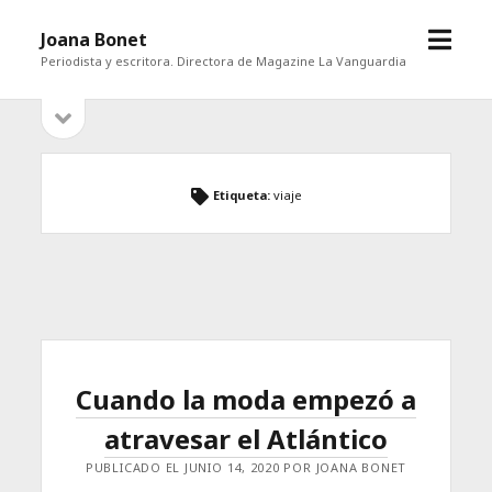
abrir
Joana Bonet
menú
Periodista y escritora. Directora de Magazine La Vanguardia
abrir
Barra
barra
lateral
lateral
Etiqueta:
viaje
Cuando la moda empezó a
atravesar el Atlántico
PUBLICADO EL JUNIO 14, 2020 POR JOANA BONET