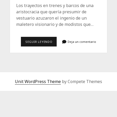
Los trayectos en trenes y barcos de una
aristocracia que quería presumir de
vestuario azuzaron el ingenio de un
maletero visionario y de modistos que…
CUANDO
SEGUIR LEYENDO
Deja un comentario
LA
MODA
EMPEZÓ
A
ATRAVESAR
EL
ATLÁNTICO
Unit WordPress Theme
by Compete Themes