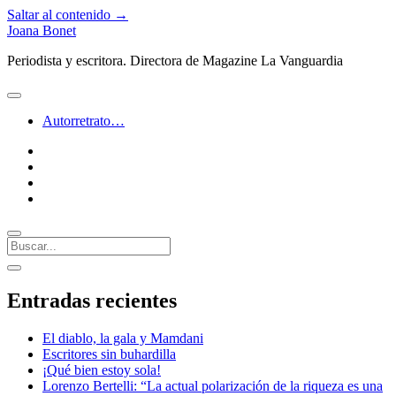
Saltar al contenido →
Joana Bonet
Periodista y escritora. Directora de Magazine La Vanguardia
abrir
menú
Autorretrato…
twitter
facebook
instagram
linkedin
Buscar
Barra
abrir
lateral
barra
Entradas recientes
lateral
El diablo, la gala y Mamdani
Escritores sin buhardilla
¡Qué bien estoy sola!
Lorenzo Bertelli: “La actual polarización de la riqueza es una