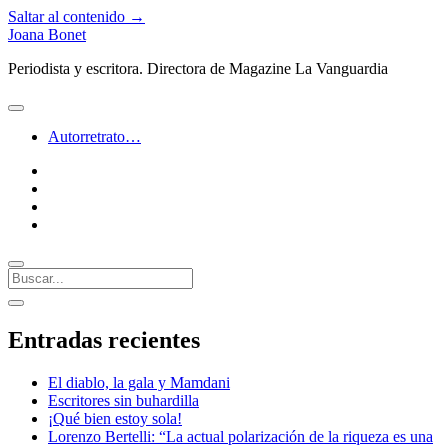
Saltar al contenido →
Joana Bonet
Periodista y escritora. Directora de Magazine La Vanguardia
abrir
menú
Autorretrato…
twitter
facebook
instagram
linkedin
Buscar
Barra
abrir
lateral
barra
Entradas recientes
lateral
El diablo, la gala y Mamdani
Escritores sin buhardilla
¡Qué bien estoy sola!
Lorenzo Bertelli: “La actual polarización de la riqueza es una