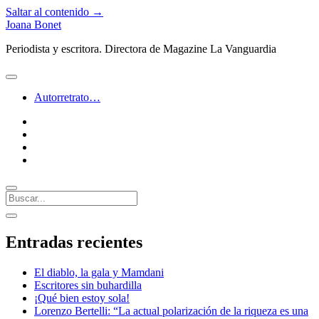
Saltar al contenido →
Joana Bonet
Periodista y escritora. Directora de Magazine La Vanguardia
abrir
menú
Autorretrato…
twitter
facebook
instagram
linkedin
Buscar
Barra
abrir
lateral
barra
Entradas recientes
lateral
El diablo, la gala y Mamdani
Escritores sin buhardilla
¡Qué bien estoy sola!
Lorenzo Bertelli: “La actual polarización de la riqueza es una