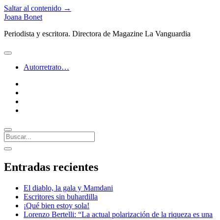
Saltar al contenido →
Joana Bonet
Periodista y escritora. Directora de Magazine La Vanguardia
abrir
menú
Autorretrato…
twitter
facebook
instagram
linkedin
Buscar
Barra
abrir
lateral
barra
Entradas recientes
lateral
El diablo, la gala y Mamdani
Escritores sin buhardilla
¡Qué bien estoy sola!
Lorenzo Bertelli: “La actual polarización de la riqueza es una