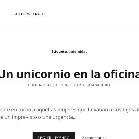
AUTORRETRATO…
ORÍAS
Etiqueta:
paternidad
ías
Buscar
Un unicornio en la oficin
PUBLICADO EL JULIO 8, 2020 POR JOANA BONET
bate en torno a aquellas mujeres que llevaban a sus hijos al
de un imprevisto o una urgencia,…
UN
SEGUIR LEYENDO
2 comentarios