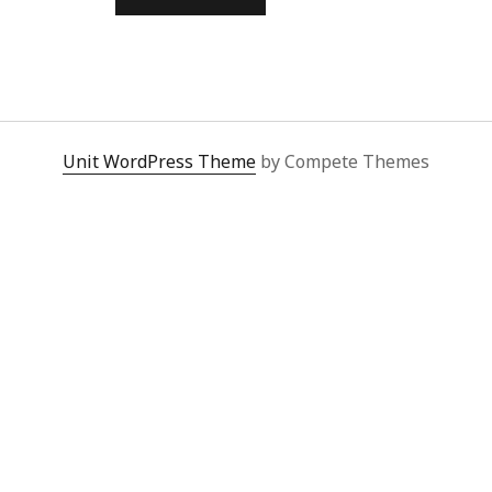
UNICORNIO
EN
LA
OFICINA
Unit WordPress Theme
by Compete Themes