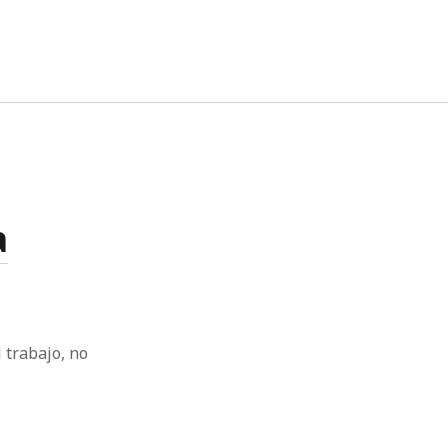
twitter
facebook
instagram
linkedin
a
 trabajo, no