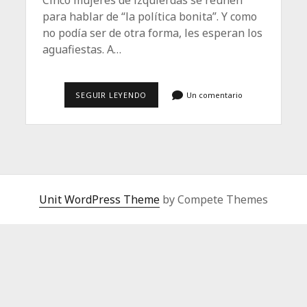
Cinco mujeres de izquierdas se reúnen
para hablar de “la política bonita”. Y como
no podía ser de otra forma, les esperan los
aguafiestas. A…
LA
SEGUIR LEYENDO
Un comentario
POLÍTICA
BONITA
Unit WordPress Theme
by Compete Themes