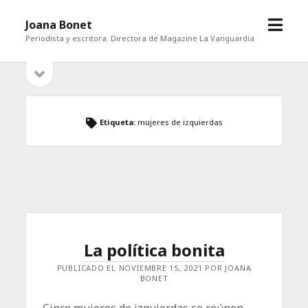
abrir
Joana Bonet
menú
Periodista y escritora. Directora de Magazine La Vanguardia
abrir
Barra
barra
lateral
lateral
Etiqueta:
mujeres de izquierdas
La política bonita
PUBLICADO EL NOVIEMBRE 15, 2021 POR JOANA
BONET