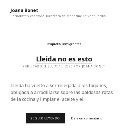
abri
Joana Bonet
me
Periodista y escritora. Directora de Magazine La Vanguardia
abrir
Barra
barra
lateral
lateral
Etiqueta:
inmigrantes
Lleida no es esto
PUBLICADO EL JULIO 13, 2020 POR JOANA BONET
Lleida ha vuelto a ser relegada a los fogones,
obligada a arrodillarse sobre las baldosas rotas
de la cocina y limpiar el aceite y el…
LLEIDA
SEGUIR LEYENDO
Deja un comentario
NO
ES